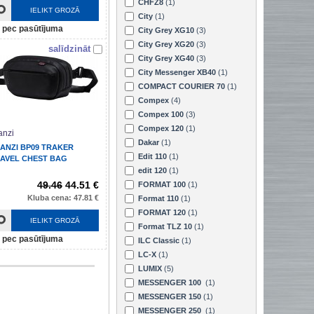
CHFZ8
(1)
IELIKT GROZĀ
City
(1)
pec pasūtījuma
City Grey XG10
(3)
City Grey XG20
(3)
salīdzināt
City Grey XG40
(3)
City Messenger XB40
(1)
COMPACT COURIER 70
(1)
Compex
(4)
Compex 100
(3)
Compex 120
(1)
anzi
Dakar
(1)
ANZI BP09 TRAKER
Edit 110
(1)
AVEL CHEST BAG
edit 120
(1)
49.46
44.51 €
FORMAT 100
(1)
Kluba cena: 47.81 €
Format 110
(1)
FORMAT 120
(1)
IELIKT GROZĀ
Format TLZ 10
(1)
pec pasūtījuma
ILC Classic
(1)
LC-X
(1)
LUMIX
(5)
MESSENGER 100
(1)
MESSENGER 150
(1)
MESSENGER 250
(1)