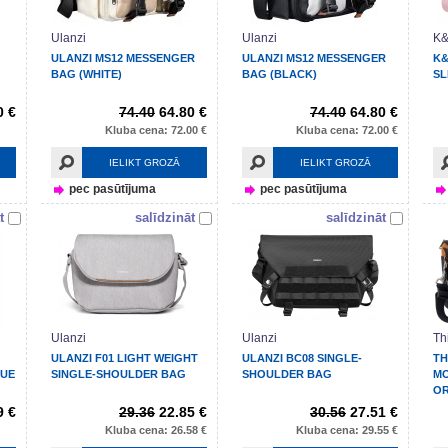
Ulanzi
Ulanzi
K&
ULANZI MS12 MESSENGER
ULANZI MS12 MESSENGER
K&
BAG (WHITE)
BAG (BLACK)
SL
0 €
74.40
64.80 €
74.40
64.80 €
Kluba cena: 72.00 €
Kluba cena: 72.00 €
IELIKT GROZĀ
IELIKT GROZĀ
pec pasūtījuma
pec pasūtījuma
t
salīdzināt
salīdzināt
Ulanzi
Ulanzi
Th
ULANZI F01 LIGHT WEIGHT
ULANZI BC08 SINGLE-
TH
LUE
SINGLE-SHOULDER BAG
SHOULDER BAG
MO
O
9 €
29.36
22.85 €
30.56
27.51 €
Kluba cena: 26.58 €
Kluba cena: 29.55 €