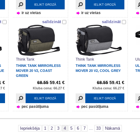
IELIKT GROZĀ
IELIKT GROZĀ
ir uz vietas
ir uz vietas
t
salīdzināt
salīdzināt
Think Tank
Think Tank
Ul
S
THINK TANK MIRRORLESS
THINK TANK MIRRORLESS
UL
LUE
MOVER 20 V2, COAST
MOVER 20 V2, COOL GREY
TR
GREEN
1 €
68.55
59.41 €
68.55
59.41 €
7 €
Kluba cena: 66.27 €
Kluba cena: 66.27 €
IELIKT GROZĀ
IELIKT GROZĀ
pec pasūtījuma
pec pasūtījuma
Iepriekšēja
1
2
3
4
5
6
7
...
33
Nākamā