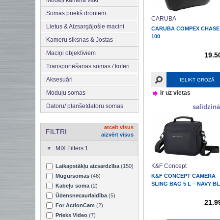
Somas priekš droniem
CARUBA
Lietus & Aizsargājošie maciņi
CARUBA COMPEX CHASE
100
Kameru siksnas & Jostas
Maciņi objektīviem
19.5
Transportēšanas somas / koferi
Aksesuāri
IELIKT GROZĀ
Moduļu somas
ir uz vietas
Datoru/ planšetdatoru somas
salīdzinā
atcelt visus
FILTRI
aizvērt visus
MIX Filters 1
K&F Concept
Laikapstākļu aizsardzība
(150)
Mugursomas
(46)
K&F CONCEPT CAMERA
SLING BAG 5 L – NAVY B
Kabeļu soma
(2)
Ūdensnecaurlaidība
(5)
21.9
For ActionCam
(2)
Prieks Video
(7)