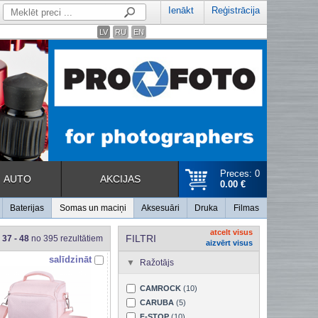
Ienākt
Reģistrācija
LV
RU
EN
Preces: 0
AUTO
AKCIJAS
0.00 €
Baterijas
Somas un maciņi
Aksesuāri
Druka
Filmas
atcelt visus
FILTRI
37 - 48
no 395 rezultātiem
aizvērt visus
salīdzināt
Ražotājs
CAMROCK
(10)
CARUBA
(5)
F-STOP
(10)