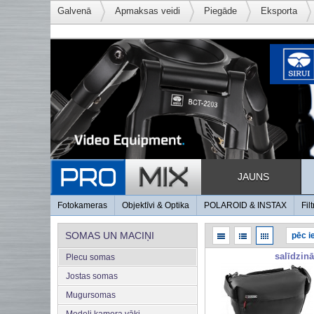
Galvenā
Apmaksas veidi
Piegāde
Eksporta
JAUNS
Fotokameras
Objektīvi & Optika
POLAROID & INSTAX
Filt
SOMAS UN MACIŅI
salīdzinā
Plecu somas
Jostas somas
Mugursomas
Modeļi kamera vāki