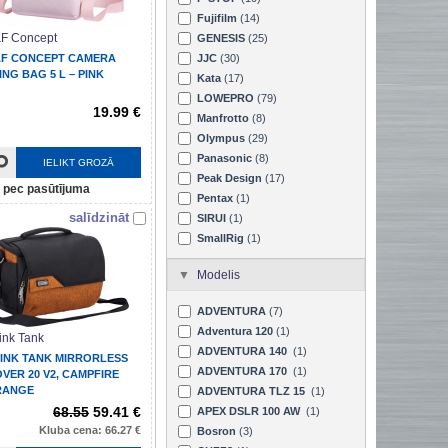
Fujifilm
(14)
F Concept
GENESIS
(25)
F CONCEPT CAMERA
JJC
(30)
ING BAG 5 L – PINK
Kata
(17)
LOWEPRO
(79)
19.99 €
Manfrotto
(8)
Olympus
(29)
Panasonic
(8)
IELIKT GROZĀ
Peak Design
(17)
pec pasūtījuma
Pentax
(1)
salīdzināt
SIRUI
(1)
SmallRig
(1)
Modelis
ADVENTURA
(7)
Adventura 120
(1)
ink Tank
ADVENTURA 140
(1)
INK TANK MIRRORLESS
ADVENTURA 170
(1)
VER 20 V2, CAMPFIRE
RANGE
ADVENTURA TLZ 15
(1)
68.55
59.41 €
APEX DSLR 100 AW
(1)
Kluba cena: 66.27 €
Bosron
(3)