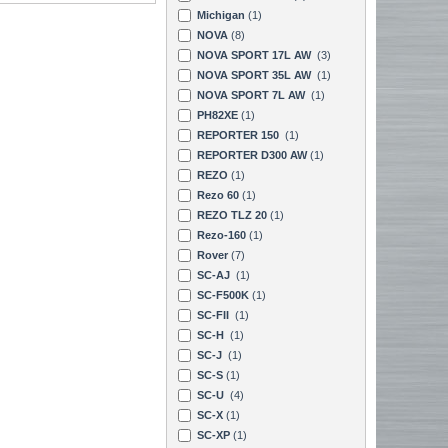
Michigan
(1)
NOVA
(8)
NOVA SPORT 17L AW
(3)
NOVA SPORT 35L AW
(1)
NOVA SPORT 7L AW
(1)
PH82XE
(1)
REPORTER 150
(1)
REPORTER D300 AW
(1)
REZO
(1)
Rezo 60
(1)
REZO TLZ 20
(1)
Rezo-160
(1)
Rover
(7)
SC-AJ
(1)
SC-F500K
(1)
SC-FII
(1)
SC-H
(1)
SC-J
(1)
SC-S
(1)
SC-U
(4)
SC-X
(1)
SC-XP
(1)