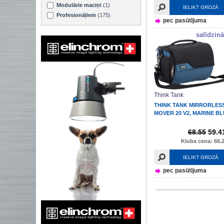
Modulārie maciņi
(1)
IELIKT GROZĀ
Profesionāļiem
(175)
pec pasūtījuma
salīdzinā
Think Tank
THINK TANK MIRRORLES
MOVER 20 V2, MARINE B
68.55
59.4
Kluba cena: 66.2
IELIKT GROZĀ
pec pasūtījuma