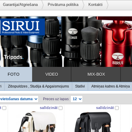
Garantija/Atgriešana
Privātuma politika
Kontakti
FOTO
VIDEO
MIX-BOX
ri
Zibspuldzes , Studija & Apgaismojums
Statīvi
Atmiņas katres & Atmiņa
Preces uz lapas:
t
salīdzināt
salīdzināt