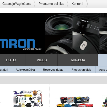
Garantija/Atgriešana
Privātuma politika
Kontakti
FOTO
VIDEO
MIX-BOX
latori
Autokosmētika
Rezerves daļas
Riepas un diski
Auto e