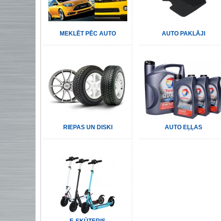
MEKLĒT PĒC AUTO
AUTO PAKLĀJI
RIEPAS UN DISKI
AUTO EĻĻAS