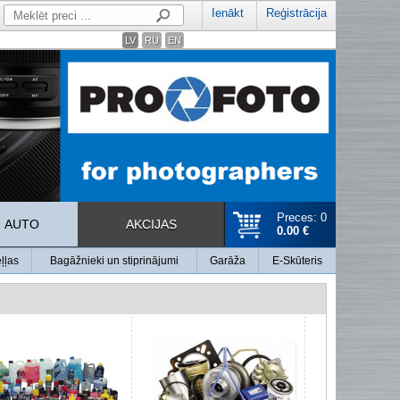
Ienākt
Reģistrācija
LV
RU
EN
Preces: 0
AUTO
AKCIJAS
0.00 €
ļļas
Bagāžnieki un stiprinājumi
Garāža
E-Skūteris