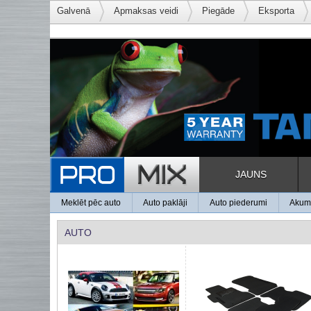
Galvenā
Apmaksas veidi
Piegāde
Eksporta
JAUNS
Meklēt pēc auto
Auto paklāji
Auto piederumi
Akumu
AUTO