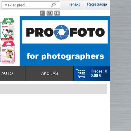
Ienākt
Reģistrācija
LV
RU
EN
Preces: 0
AUTO
AKCIJAS
0.00 €