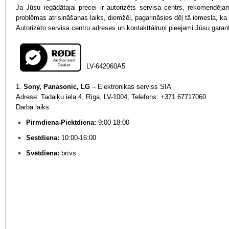
Ja Jūsu iegādātajai precei ir autorizēts servisa centrs, rekomendējam
problēmas atrisināšanas laiks, diemžēl, pagarināsies dēļ tā iemesla, ka
Autorizēto servisa centru adreses un kontakttālruņi pieejami Jūsu garant
LV-642060A5
1.
Sony, Panasonic, LG
– Elektronikas serviss SIA
Adrese: Tadaiķu iela 4, Rīga, LV-1004, Telefons: +371 67717060
Darba laiks:
Pirmdiena-Piektdiena:
9:00-18:00
Sestdiena:
10:00-16:00
Svētdiena:
brīvs