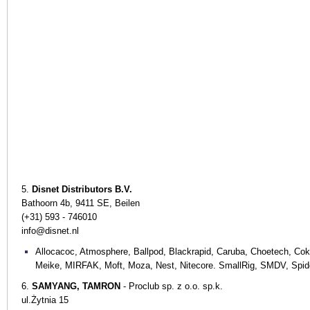
5.
Disnet Distributors B.V.
Bathoorn 4b, 9411 SE, Beilen
(+31) 593 - 746010
info@disnet.nl
Allocacoc, Atmosphere, Ballpod, Blackrapid, Caruba, Choetech, Cok
Meike, MIRFAK, Moft, Moza, Nest, Nitecore. SmallRig, SMDV, Spider
6.
SAMYANG, TAMRON
- Proclub sp. z o.o. sp.k.
ul.Żytnia 15