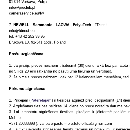
01-014 Varšava, Polija
info@proclub.pl
cameraservice.eu/lv/
7.
NEWELL , Saramonic , LAOWA , FeiyuTech
- FDirect
info@fdirect.eu
tel. +48 42 252 99 95
Brukowa 10, 91-341 Łódź, Poland
Preču uzglabāšana
:
1. Ja pircējs preces neizņem trīsdesmit (30) dienu laikā bez pamatot
no 5 līdz 20 eiro (atkarībā no pasūtījuma lieluma un vērtības).
2. Ja pircējs preces neizņem ilgāk par 12 kalendārajiem mēnešiem, ta
Pirkumu atgriešana:
1. Pircējam (
Patērētājām
) ir tiesības atgriezt preci četrpadsmit (14) 
2. Atgriešanas tiesības beidzas 14. dienā no precē norādītā datuma pa
3. Lai izmantotu atgriešanas tiesības, pircējam ir jāinformē par lē
Mob.tel.:
+371 20388898 ), vai pa e-pastu – pro.foto.office@gmail.com
4. Lai tiktu ievērots atgriešanās tiesību termiņš un noteikumi, ir nepiec