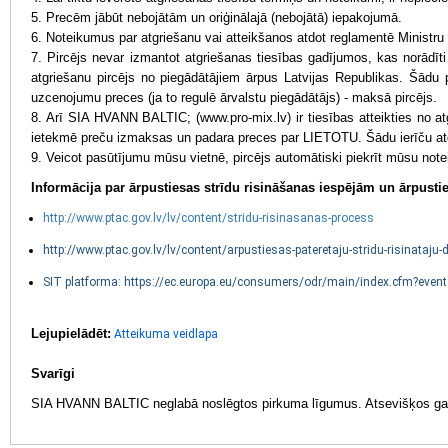
5. Precēm jābūt nebojātām un oriģinālajā (nebojātā) iepakojumā.
6. Noteikumus par atgriešanu vai atteikšanos atdot reglamentē Ministru 
7. Pircējs nevar izmantot atgriešanas tiesības gadījumos, kas norādīt
atgriešanu pircējs no piegādātājiem ārpus Latvijas Republikas. Šādu 
uzcenojumu preces (ja to regulē ārvalstu piegādātājs) - maksā pircējs.
8. Arī SIA HVANN BALTIC; (www.pro-mix.lv) ir tiesības atteikties no atg
ietekmē preču izmaksas un padara preces par LIETOTU. Šādu ierīču atg
9. Veicot pasūtījumu mūsu vietnē, pircējs automātiski piekrīt mūsu no
Informācija par ārpustiesas strīdu risināšanas iespējām un ārpustie
http://www.ptac.gov.lv/lv/content/stridu-risinasanas-process
http://www.ptac.gov.lv/lv/content/arpustiesas-pateretaju-stridu-risinataju
SIT platforma: https://ec.europa.eu/consumers/odr/main/index.cfm?ev
Lejupielādēt:
Atteikuma veidlapa
Svarīgi
SIA HVANN BALTIC neglabā noslēgtos pirkuma līgumus. Atsevišķos ga