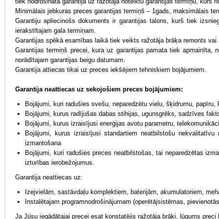
tiek nodrošināta garantija uz ražotāja noteiktu garantijas termiņu, kurš
Minimālais jebkuras preces garantijas termiņš – 1gads, maksimālais ter
Garantiju apliecinošs dokuments ir garantijas talons, kurš tiek izsni
ierakstītajam gala termiņam.
Garantijas spēkā esamības laikā tiek veikts ražotāja brāķa remonts vai 
Garantijas termiņš precei, kura uz garantijas pamata tiek apmainīta, ne
norādītajam garantijas beigu datumam.
Garantija attiecas tikai uz preces iekšējiem tehniskiem bojājumiem.
Garantija neattiecas uz sekojošiem preces bojājumiem:
Bojājumi, kuri radušies svešu, neparedzētu vielu, šķidrumu, papīru, 
Bojājumi, kurus radījušas dabas stihijas, ugunsgrēks, sadzīves faktori
Bojājumi, kurus izraisījusi enerģijas avotu parametru, telekomunikācij
Bojājumi, kurus izraisījusi standartiem neatbilstošu nekvalitatī
izmantošana
Bojājumi, kuri radušies preces neatbilstošas, tai neparedzētas izma
izturības ierobežojumus.
Garantija neattiecas uz:
Izejvielām, sastāvdaļu komplektiem, baterijām, akumulatoriem, mehāni
Instalētajam programnodrošinājumam (operētājsistēmas, pievienotās 
Ja Jūsu iegādātajai precei esat konstatējis ražotāja brāķi, lūgums pre