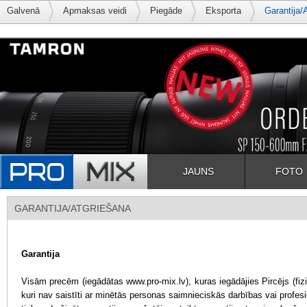
Galvenā
Apmaksas veidi
Piegāde
Eksporta
Garantija/
JAUNS
FOTO
GARANTIJA/ATGRIEŠANA
Garantija
Visām precēm (iegādātas
www.pro-mix.lv
), kuras iegādājies Pircējs (f
kuri nav saistīti ar minētās personas saimnieciskās darbības vai profes