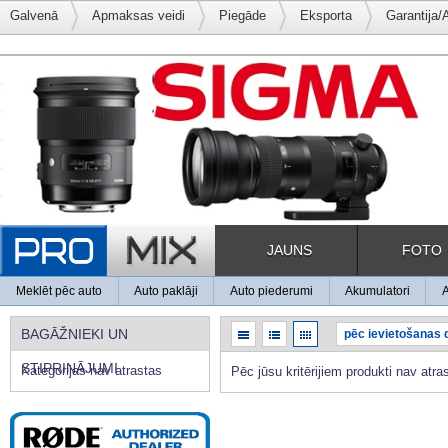
Galvenā
Apmaksas veidi
Piegāde
Eksporta
Garantija/
JAUNS
FOTO
Meklēt pēc auto
Auto paklāji
Auto piederumi
Akumulatori
BAGĀŽNIEKI UN
STIPRINĀJUMI
Kategorijas nav atrastas
Pēc jūsu kritērijiem produkti nav atras