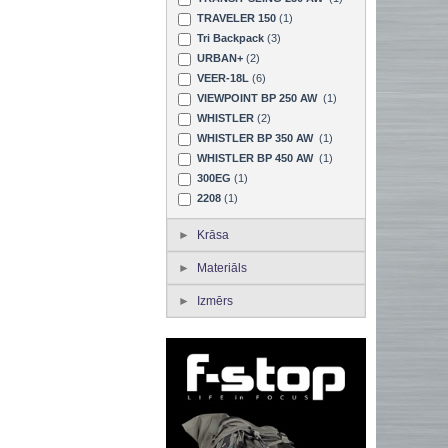
TRAVELER 150
(1)
Tri Backpack
(3)
URBAN+
(2)
VEER-18L
(6)
VIEWPOINT BP 250 AW
(1)
WHISTLER
(2)
WHISTLER BP 350 AW
(1)
WHISTLER BP 450 AW
(1)
300EG
(1)
2208
(1)
Krāsa
Materiāls
Izmērs