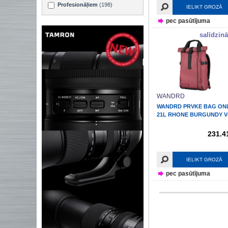
Profesionāļiem
(198)
IELIKT GROZĀ
pec pasūtījuma
salīdzinā
WANDRD
WANDRD PRVKE BAG ON
21L RHONE BURGUNDY V
231.4
IELIKT GROZĀ
pec pasūtījuma