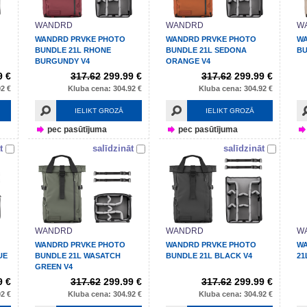
WANDRD
WANDRD
W
WANDRD PRVKE PHOTO
WANDRD PRVKE PHOTO
WA
BUNDLE 21L RHONE
BUNDLE 21L SEDONA
BU
BURGUNDY V4
ORANGE V4
9 €
317.62
299.99 €
317.62
299.99 €
2 €
Kluba cena: 304.92 €
Kluba cena: 304.92 €
IELIKT GROZĀ
IELIKT GROZĀ
pec pasūtījuma
pec pasūtījuma
t
salīdzināt
salīdzināt
WANDRD
WANDRD
W
WANDRD PRVKE PHOTO
WANDRD PRVKE PHOTO
WA
UE
BUNDLE 21L WASATCH
BUNDLE 21L BLACK V4
21
GREEN V4
9 €
317.62
299.99 €
317.62
299.99 €
2 €
Kluba cena: 304.92 €
Kluba cena: 304.92 €