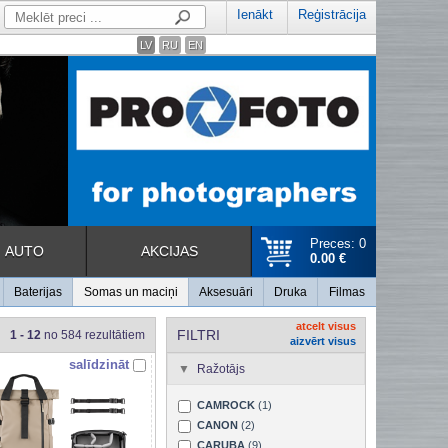
Ienākt
Reģistrācija
LV
RU
EN
Preces: 0
AUTO
AKCIJAS
0.00 €
Baterijas
Somas un maciņi
Aksesuāri
Druka
Filmas
atcelt visus
FILTRI
1 - 12
no 584 rezultātiem
aizvērt visus
salīdzināt
Ražotājs
CAMROCK
(1)
CANON
(2)
CARUBA
(9)