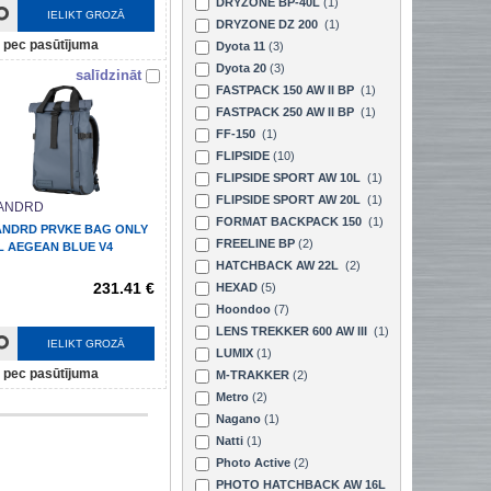
DRYZONE BP-40L
(1)
IELIKT GROZĀ
DRYZONE DZ 200
(1)
pec pasūtījuma
Dyota 11
(3)
Dyota 20
(3)
salīdzināt
FASTPACK 150 AW II BP
(1)
FASTPACK 250 AW II BP
(1)
FF-150
(1)
FLIPSIDE
(10)
FLIPSIDE SPORT AW 10L
(1)
FLIPSIDE SPORT AW 20L
(1)
ANDRD
FORMAT BACKPACK 150
(1)
NDRD PRVKE BAG ONLY
FREELINE BP
(2)
L AEGEAN BLUE V4
HATCHBACK AW 22L
(2)
231.41 €
HEXAD
(5)
Hoondoo
(7)
LENS TREKKER 600 AW III
(1)
IELIKT GROZĀ
LUMIX
(1)
pec pasūtījuma
M-TRAKKER
(2)
Metro
(2)
Nagano
(1)
Natti
(1)
Photo Active
(2)
PHOTO HATCHBACK AW 16L