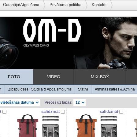
Garantija/Atgriešana
Privātuma politika
Kontakti
FOTO
VIDEO
MIX-BOX
ri
Zibspuldzes , Studija & Apgaismojums
Statīvi
Atmiņas katres & Atmiņa
Preces uz lapas:
t
salīdzināt
salīdzināt