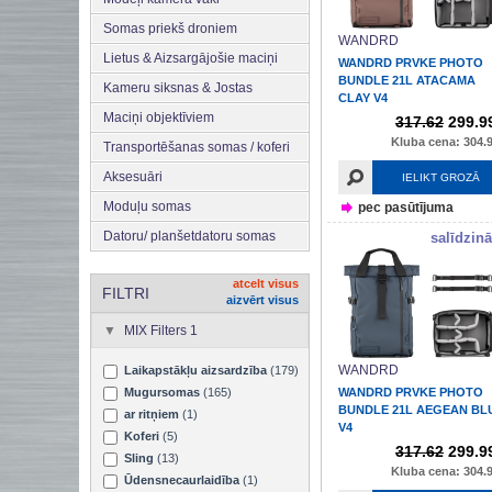
Somas priekš droniem
WANDRD
Lietus & Aizsargājošie maciņi
WANDRD PRVKE PHOTO
BUNDLE 21L ATACAMA
Kameru siksnas & Jostas
CLAY V4
Maciņi objektīviem
317.62
299.9
Kluba cena: 304.9
Transportēšanas somas / koferi
Aksesuāri
IELIKT GROZĀ
Moduļu somas
pec pasūtījuma
Datoru/ planšetdatoru somas
salīdzinā
atcelt visus
FILTRI
aizvērt visus
MIX Filters 1
WANDRD
Laikapstākļu aizsardzība
(179)
Mugursomas
(165)
WANDRD PRVKE PHOTO
BUNDLE 21L AEGEAN BL
ar ritņiem
(1)
V4
Koferi
(5)
317.62
299.9
Sling
(13)
Kluba cena: 304.9
Ūdensnecaurlaidība
(1)