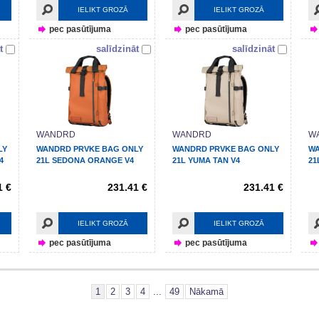
IELIKT GROZĀ
IELIKT GROZĀ
pec pasūtījuma
pec pasūtījuma
t
salīdzināt
salīdzināt
WANDRD
WANDRD
W
LY
WANDRD PRVKE BAG ONLY
WANDRD PRVKE BAG ONLY
WA
4
21L SEDONA ORANGE V4
21L YUMA TAN V4
21
1 €
231.41 €
231.41 €
IELIKT GROZĀ
IELIKT GROZĀ
pec pasūtījuma
pec pasūtījuma
1
2
3
4
...
49
Nākamā