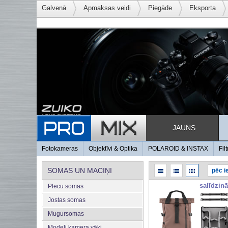
Galvenā
Apmaksas veidi
Piegāde
Eksporta
JAUNS
Fotokameras
Objektīvi & Optika
POLAROID & INSTAX
Filt
SOMAS UN MACIŅI
salīdzinā
Plecu somas
Jostas somas
Mugursomas
Modeļi kamera vāki