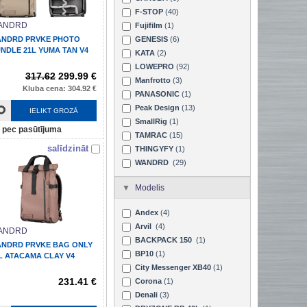
F-STOP
(40)
ANDRD
Fujifilm
(1)
NDRD PRVKE PHOTO
GENESIS
(6)
NDLE 21L YUMA TAN V4
KATA
(2)
LOWEPRO
(92)
317.62
299.99 €
Manfrotto
(3)
Kluba cena: 304.92 €
PANASONIC
(1)
Peak Design
(13)
IELIKT GROZĀ
SmallRig
(1)
pec pasūtījuma
TAMRAC
(15)
salīdzināt
THINGYFY
(1)
WANDRD
(29)
Modelis
Andex
(4)
Arvil
(4)
ANDRD
BACKPACK 150
(1)
NDRD PRVKE BAG ONLY
BP10
(1)
L ATACAMA CLAY V4
City Messenger XB40
(1)
231.41 €
Corona
(1)
Denali
(3)