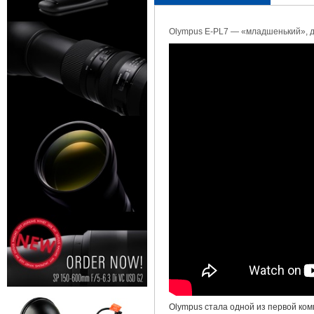
Olympus E-PL7 — «младшенький», д
Olympus стала одной из первой ком