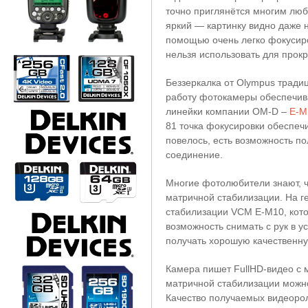
точно приглянётся многим лю
яркий — картинку видно даже 
помощью очень легко фокусиро
нельзя использовать для прок
Беззеркалка от Olympus тради
работу фотокамеры обеспечива
линейки компании OM-D –
E-M
81 точка фокусировки обеспеч
повелось, есть возможность п
соединение.
Многие фотолюбители знают, 
матричной стабилизации. На г
стабилизации VCM E-M10, кото
возможность снимать с рук в 
получать хорошую качественну
Камера пишет FullHD-видео с 
матричной стабилизации можно 
Качество получаемых видеорол