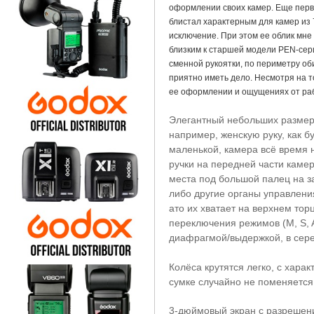
оформлении своих камер. Еще перв
блистал характерным для камер из 
исключение. При этом ее облик мне
близким к старшей модели PEN-сери
сменной рукоятки, по периметру оби
приятно иметь дело. Несмотря на то
ее оформлении и ощущениях от раб
Элегантный небольших размеро
например, женскую руку, как бу
маленькой, камера всё время 
ручки на передней части каме
места под большой палец на з
либо другие органы управления
ато их хватает на верхнем тор
переключения режимов (M, S, A
диафрагмой/выдержкой, в сере
Колёса крутятся легко, с хара
сумке случайно не поменяетс
3-дюймовый экран с разрешени