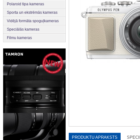
Polaroid tipa kameras
Sporta un ekstrēmās kameras
Vidējā formāta spoguļkameras
Speciālās kameras
Filmu kameras
PRODUKTU APRAKSTS
SPECI