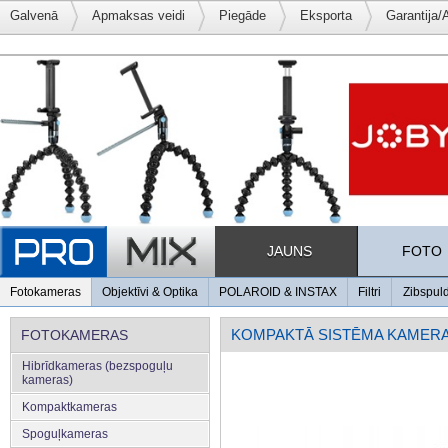
Galvenā
Apmaksas veidi
Piegāde
Eksporta
Garantija/
JAUNS
FOTO
Fotokameras
Objektīvi & Optika
POLAROID & INSTAX
Filtri
Zibspul
KOMPAKTĀ SISTĒMA KAMER
FOTOKAMERAS
Hibrīdkameras (bezspoguļu
kameras)
Kompaktkameras
Spoguļkameras