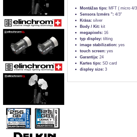
Montāžas tips:
MFT ( micro 4/3
Sensora Izmērs ":
4/3"
Krāsa:
silver
Body / Kit:
kit
megapixels:
16
typ displey:
tilting
image stabilization:
yes
touch screen:
yes
Garantija:
24
Kartes tips:
SD card
displey size:
3