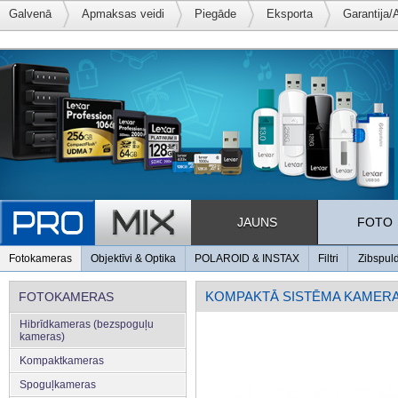
Galvenā
Apmaksas veidi
Piegāde
Eksporta
Garantija/
JAUNS
FOTO
Fotokameras
Objektīvi & Optika
POLAROID & INSTAX
Filtri
Zibspul
KOMPAKTĀ SISTĒMA KAMER
FOTOKAMERAS
Hibrīdkameras (bezspoguļu
kameras)
Kompaktkameras
Spoguļkameras