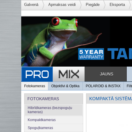
Galvenā
Apmaksas veidi
Piegāde
Eksporta
JAUNS
Fotokameras
Objektīvi & Optika
POLAROID & INSTAX
Filt
KOMPAKTĀ SISTĒM
FOTOKAMERAS
Hibrīdkameras (bezspoguļu
kameras)
Kompaktkameras
Spoguļkameras