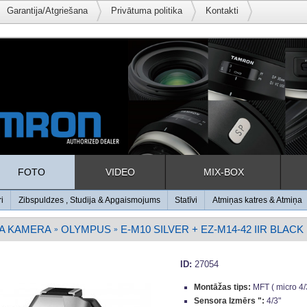
Garantija/Atgriešana
Privātuma politika
Kontakti
FOTO
VIDEO
MIX-BOX
ri
Zibspuldzes , Studija & Apgaismojums
Statīvi
Atmiņas katres & Atmiņa
A KAMERA
OLYMPUS
E-M10 SILVER + EZ-M14-42 IIR BLACK 
»
»
ID:
27054
Montāžas tips:
MFT ( micro 4/
Sensora Izmērs ":
4/3"