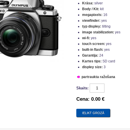
Krāsa:
silver
Body / Kit:
kit
megapixels:
16
viewfinder:
yes
typ displey:
tilting
image stabilization:
yes
wi-fi:
yes
touch screen:
yes
built-in flash:
yes
Garantija:
24
Kartes tips:
SD card
displey size:
3
partraukta ražošana
Skaits:
Cena:
0.00 €