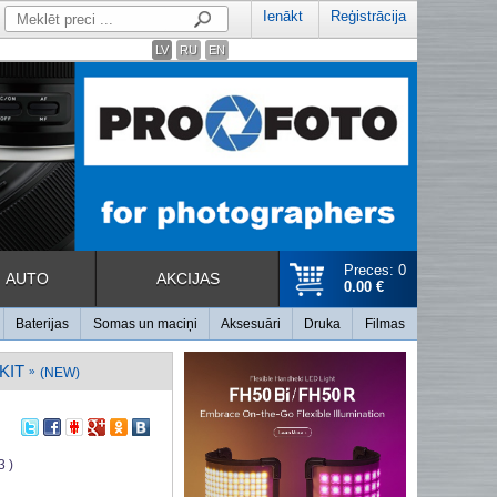
Ienākt
Reģistrācija
LV
RU
EN
Preces: 0
AUTO
AKCIJAS
0.00 €
Baterijas
Somas un maciņi
Aksesuāri
Druka
Filmas
KIT
»
(NEW)
3 )