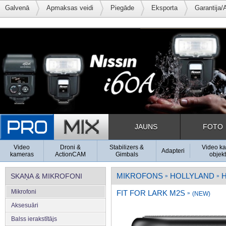
Galvenā
Apmaksas veidi
Piegāde
Eksporta
Garantija/
JAUNS
FOTO
Video
Droni &
Stabilizers &
Video k
Adapteri
kameras
ActionCAM
Gimbals
objekt
MIKROFONS
HOLLYLAND
H
SKAŅA & MIKROFONI
»
»
Mikrofoni
FIT FOR LARK M2S
»
(NEW)
Aksesuāri
Balss ierakstītājs