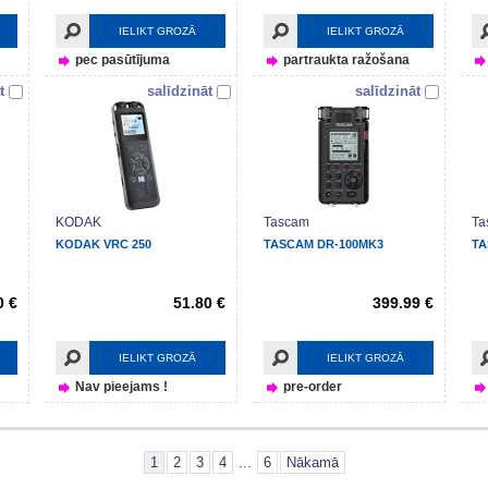
IELIKT GROZĀ
IELIKT GROZĀ
pec pasūtījuma
partraukta ražošana
t
salīdzināt
salīdzināt
KODAK
Tascam
Ta
KODAK VRC 250
TASCAM DR-100MK3
TA
0 €
51.80 €
399.99 €
IELIKT GROZĀ
IELIKT GROZĀ
Nav pieejams !
pre-order
1
2
3
4
...
6
Nākamā