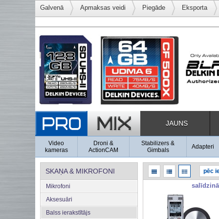
Galvenā
Apmaksas veidi
Piegāde
Eksporta
JAUNS
Video
Droni &
Stabilizers &
Adapteri
kameras
ActionCAM
Gimbals
SKAŅA & MIKROFONI
salīdzinā
Mikrofoni
Aksesuāri
Balss ierakstītājs