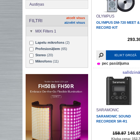
Austiņas
OLYMPUS
atcelt visus
FILTRI
aizvērt visus
OLYMPUS DM-720 MEET &
RECORD KIT
MIX Filters 1
293.3
Lapelu mikrofons
(2)
Profesionāļiem
(65)
Stereo
(20)
IELIKT GROZĀ
Mikrofons
(11)
pec pasūtījuma
salīdzinā
SARAMONIC
SARAMONIC SOUND
RECORDER SR-R1
158.87
146.6
Kluba cena: 152.7