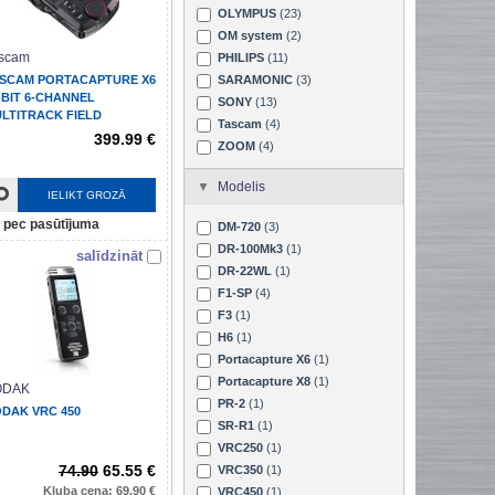
OLYMPUS
(23)
OM system
(2)
scam
PHILIPS
(11)
SCAM PORTACAPTURE X6
SARAMONIC
(3)
-BIT 6-CHANNEL
SONY
(13)
LTITRACK FIELD
Tascam
(4)
ECORDER
399.99 €
ZOOM
(4)
Modelis
IELIKT GROZĀ
pec pasūtījuma
DM-720
(3)
DR-100Mk3
(1)
salīdzināt
DR-22WL
(1)
F1-SP
(4)
F3
(1)
H6
(1)
Portacapture X6
(1)
Portacapture X8
(1)
ODAK
PR-2
(1)
DAK VRC 450
SR-R1
(1)
VRC250
(1)
74.90
65.55 €
VRC350
(1)
Kluba cena: 69.90 €
VRC450
(1)