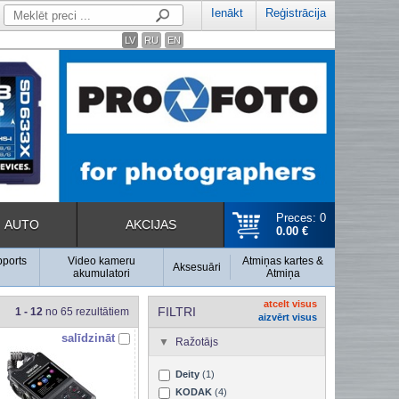
Ienākt
Reģistrācija
LV
RU
EN
Preces: 0
AUTO
AKCIJAS
0.00 €
pports
Video kameru
Atmiņas kartes &
Aksesuāri
akumulatori
Atmiņa
atcelt visus
FILTRI
1 - 12
no 65 rezultātiem
aizvērt visus
salīdzināt
Ražotājs
Deity
(1)
KODAK
(4)