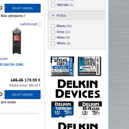
VRC550
(1)
IELIKT GROZĀ
Krāsa
Nav pieejams !
salīdzināt
Black
(42)
Grey
(11)
Silver
(9)
White
(3)
scam
SCAM DR-22WL
185.35
179.99 €
Kluba cena: 182.12 €
IELIKT GROZĀ
pre-order