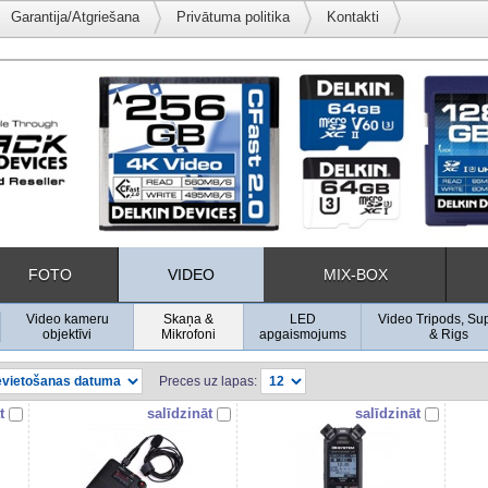
Garantija/Atgriešana
Privātuma politika
Kontakti
FOTO
VIDEO
MIX-BOX
Video kameru
Skaņa &
LED
Video Tripods, Su
objektīvi
Mikrofoni
apgaismojums
& Rigs
Preces uz lapas:
t
salīdzināt
salīdzināt