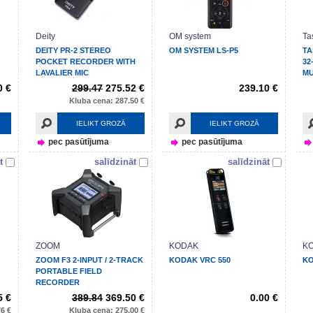
Deity
OM system
Ta
DEITY PR-2 STEREO
OM SYSTEM LS-P5
TA
POCKET RECORDER WITH
32
LAVALIER MIC
MU
R
0 €
299.47
275.52 €
239.10 €
Kluba cena: 287.50 €
IELIKT GROZĀ
IELIKT GROZĀ
pec pasūtījuma
pec pasūtījuma
t
salīdzināt
salīdzināt
ZOOM
KODAK
K
ZOOM F3 2-INPUT / 2-TRACK
KODAK VRC 550
KO
PORTABLE FIELD
RECORDER
5 €
389.84
369.50 €
0.00 €
6 €
Kluba cena: 275.00 €