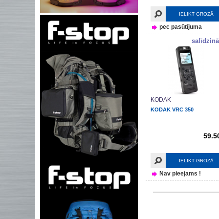
IELIKT GROZĀ
pec pasūtījuma
salīdzinā
KODAK
KODAK VRC 350
59.5
IELIKT GROZĀ
Nav pieejams !