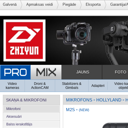
Galvenā
Apmaksas veidi
Piegāde
Eksporta
Garantija/
JAUNS
FOTO
Video
Droni &
Stabilizers &
Video k
Adapteri
kameras
ActionCAM
Gimbals
objekt
MIKROFONS
HOLLYLAND
H
SKAŅA & MIKROFONI
»
»
Mikrofoni
M2S
»
(NEW)
Aksesuāri
Balss ierakstītājs