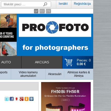
Ienākt
Reģistrācija
LV
RU
EN
Preces: 0
AUTO
AKCIJAS
0.00 €
pports
Video kameru
Atmiņas kartes &
Aksesuāri
akumulatori
Atmiņa