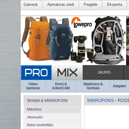
Galvenā
Apmaksas veidi
Piegāde
Eksporta
JAUNS
Video
Droni &
Stabilizers &
Adapteri
kameras
ActionCAM
Gimbals
MIKROFONS
ROD
SKAŅA & MIKROFONI
»
Mikrofoni
Aksesuāri
Balss ierakstītājs