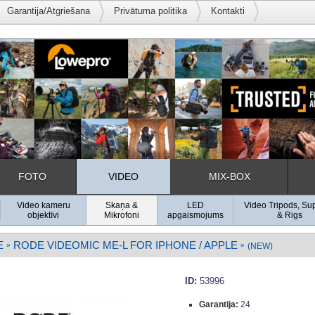
Garantija/Atgriešana
Privātuma politika
Kontakti
FOTO
VIDEO
MIX-BOX
Video kameru
Skaņa &
LED
Video Tripods, Su
objektīvi
Mikrofoni
apgaismojums
& Rigs
E
RODE VIDEOMIC ME-L FOR IPHONE / APPLE
»
»
(NEW)
ID:
53996
Garantija:
24