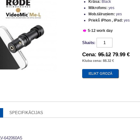
Krāsa:
Black
Mikrofons:
yes
Mob.tālruņiem:
yes
Priekš iPhon , iPad:
yes
5-12 work day
Skaits:
Cena:
95.12
79.99 €
Kluba cena: 88.32 €
SPECIFIKĀCIJAS
LV-642060A5