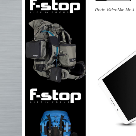
Rode VideoMic Me-L