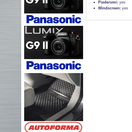
Piederumi:
yes
Windscreen:
yes