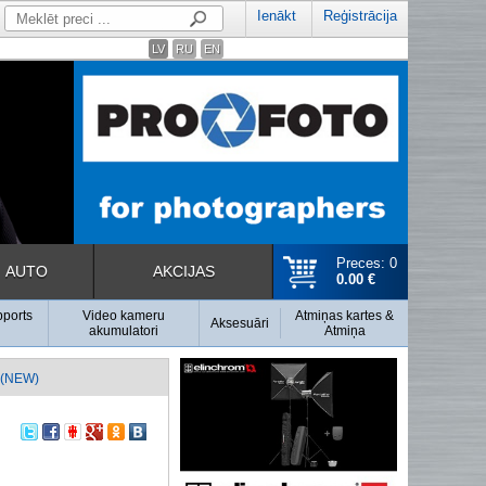
Ienākt
Reģistrācija
LV
RU
EN
Preces: 0
AUTO
AKCIJAS
0.00 €
pports
Video kameru
Atmiņas kartes &
Aksesuāri
akumulatori
Atmiņa
(NEW)