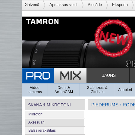
Galvenā
Apmaksas veidi
Piegāde
Eksporta
JAUNS
Video
Droni &
Stabilizers &
Adapteri
kameras
ActionCAM
Gimbals
PIEDERUMS
ROD
SKAŅA & MIKROFONI
»
Mikrofoni
Aksesuāri
Balss ierakstītājs