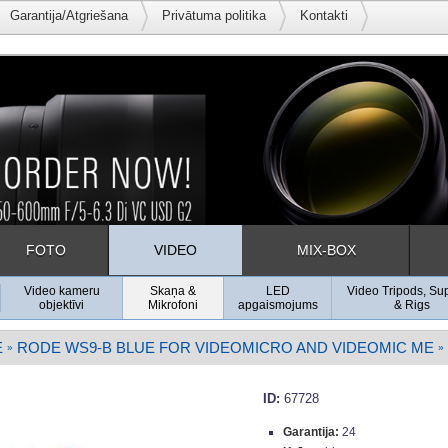
Garantija/Atgriešana
Privātuma politika
Kontakti
FOTO
VIDEO
MIX-BOX
Video kameru
Skaņa &
LED
Video Tripods, Su
objektīvi
Mikrofoni
apgaismojums
& Rigs
E
RODE WS9-B BLUE FOR VIDEOMICRO AND VIDEOMIC ME
»
»
ID:
67728
Garantija:
24