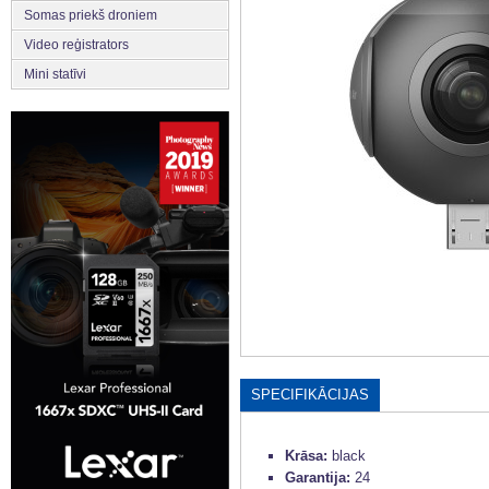
Somas priekš droniem
Video reģistrators
Mini statīvi
SPECIFIKĀCIJAS
Krāsa:
black
Garantija:
24