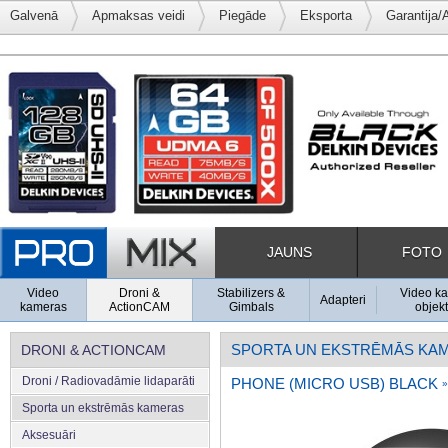
Galvenā
Apmaksas veidi
Piegāde
Eksporta
Garantija/
JAUNS
FOTO
Video
Droni &
Stabilizers &
Video k
Adapteri
kameras
ActionCAM
Gimbals
objekt
SPORTA UN EKSTRĒMĀS KA
DRONI & ACTIONCAM
Droni / Radiovadāmie lidaparāti
PHONE (MICRO USB) BLACK
»
Sporta un ekstrēmās kameras
Aksesuāri