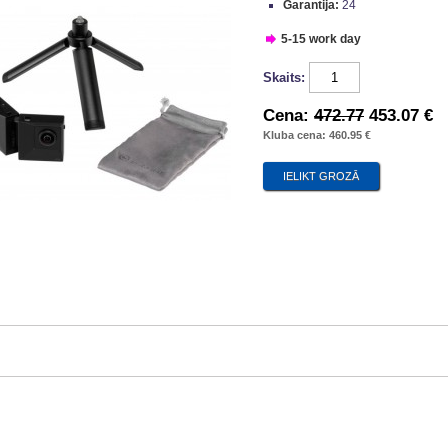
Garantija:
24
5-15 work day
Skaits:
Cena:
472.77
453.07 €
Kluba cena: 460.95 €