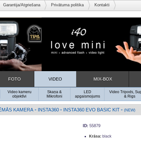
Garantija/Atgriešana
Privātuma politika
Kontakti
FOTO
VIDEO
MIX-BOX
Video kameru
Skaņa &
LED
Video Tripods, Su
objektīvi
Mikrofoni
apgaismojums
& Rigs
ĒMĀS KAMERA
INSTA360
INSTA360 EVO BASIC KIT
»
»
»
(NEW)
ID:
55879
Krāsa:
black