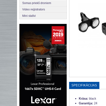
Somas priekš droniem
Video reģistrators
Mini statīvi
SPECIFIKĀCIJAS
Krāsa:
black
Garantija:
24