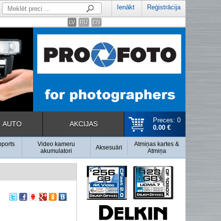
Ienākt
Reģistrācija
LV
RU
EN
Preces: 0
AUTO
AKCIJAS
0.00 €
pports
Video kameru
Atmiņas kartes &
Aksesuāri
akumulatori
Atmiņa