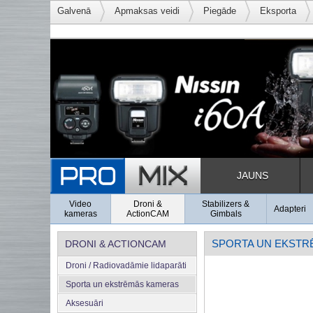
Galvenā
Apmaksas veidi
Piegāde
Eksporta
JAUNS
Video
Droni &
Stabilizers &
Adapteri
kameras
ActionCAM
Gimbals
SPORTA UN EKSTR
DRONI & ACTIONCAM
Droni / Radiovadāmie lidaparāti
Sporta un ekstrēmās kameras
Aksesuāri