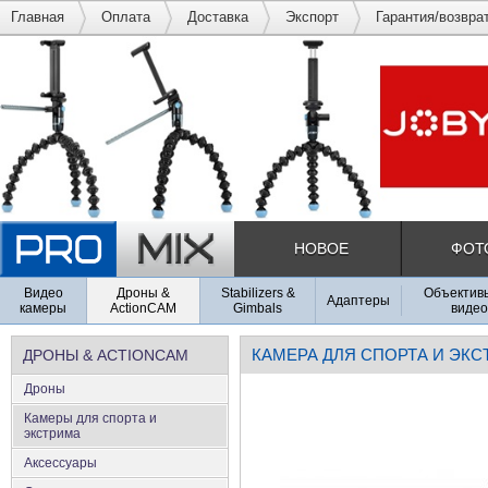
Главная
Оплата
Доставка
Экспорт
Гарантия/возвра
НОВОЕ
ФОТ
Видео
Дроны &
Stabilizers &
Объективы
Адаптеры
камеры
ActionCAM
Gimbals
видео
КАМЕРА ДЛЯ СПОРТА И ЭК
ДРОНЫ & ACTIONCAM
Дроны
Камеры для спорта и
экстрима
Аксеcсуары