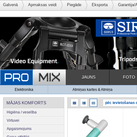
Galvenā
Apmaksas veidi
Piegāde
Eksporta
Garantija/
JAUNS
FOTO
Elektronika
Atmiņas kartes & Atmiņa
MĀJAS KOMFORTS
Higiēna / veselība
Virtuvei
Apgaismojums
Gaisa attīrītāji