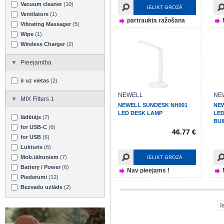
Vacuum cleaner
(10)
IELIKT GROZĀ
Ventilators
(1)
partraukta ražošana
Vibrating Massager
(5)
Wipe
(1)
Wireless Charger
(2)
Pieejamība
ir uz vietas
(2)
NEWELL
NE
MIX Filters 1
NEWELL SUNDESK NH001
NEW
LED DESK LAMP
LED
lādētājs
(7)
BUI
for USB-C
(6)
46.77 €
for USB
(6)
Lukturis
(6)
Mob.tālruņiem
(7)
IELIKT GROZĀ
Battery / Power
(6)
Nav pieejams !
Piederumi
(12)
Bezvadu uzlāde
(2)
I