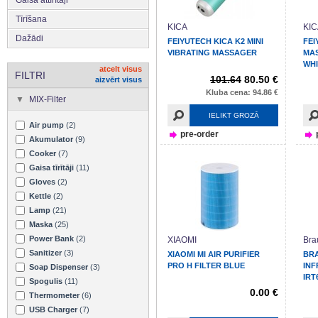
Tīrīšana
KICA
KIC
Dažādi
FEIYUTECH KICA K2 MINI
FEI
VIBRATING MASSAGER
MAS
WHI
atcelt visus
FILTRI
101.64
80.50 €
aizvērt visus
Kluba cena: 94.86 €
MIX-Filter
IELIKT GROZĀ
Air pump
(2)
pre-order
Akumulator
(9)
Cooker
(7)
Gaisa tīrītāji
(11)
Gloves
(2)
Kettle
(2)
Lamp
(21)
Maska
(25)
Power Bank
(2)
XIAOMI
Bra
Sanitizer
(3)
XIAOMI MI AIR PURIFIER
BR
PRO H FILTER BLUE
IN
Soap Dispenser
(3)
IRT
Spogulis
(11)
0.00 €
Thermometer
(6)
USB Charger
(7)