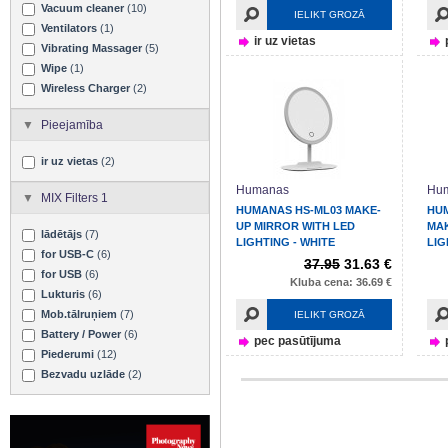
Vacuum cleaner
(10)
IELIKT GROZĀ
Ventilators
(1)
ir uz vietas
Vibrating Massager
(5)
Wipe
(1)
Wireless Charger
(2)
Pieejamība
ir uz vietas
(2)
Humanas
Hu
MIX Filters 1
HUMANAS HS-ML03 MAKE-
HU
UP MIRROR WITH LED
MAK
lādētājs
(7)
LIGHTING - WHITE
LIG
for USB-C
(6)
37.95
31.63 €
for USB
(6)
Kluba cena: 36.69 €
Lukturis
(6)
Mob.tālruņiem
(7)
IELIKT GROZĀ
Battery / Power
(6)
pec pasūtījuma
Piederumi
(12)
Bezvadu uzlāde
(2)