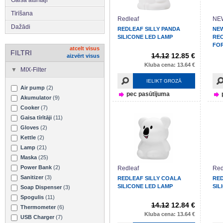
Gaisa attīrītāji
Tīrīšana
Redleaf
NE
Dažādi
REDLEAF SILLY PANDA
NEW
SILICONE LED LAMP
RE
FOR
atcelt visus
FILTRI
14.12
12.85 €
aizvērt visus
Kluba cena: 13.64 €
MIX-Filter
IELIKT GROZĀ
Air pump
(2)
pec pasūtījuma
Akumulator
(9)
Cooker
(7)
Gaisa tīrītāji
(11)
Gloves
(2)
Kettle
(2)
Lamp
(21)
Maska
(25)
Power Bank
(2)
Redleaf
Red
Sanitizer
(3)
REDLEAF SILLY COALA
RED
SILICONE LED LAMP
SIL
Soap Dispenser
(3)
Spogulis
(11)
14.12
12.84 €
Thermometer
(6)
Kluba cena: 13.64 €
USB Charger
(7)