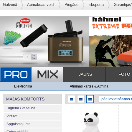
Galvenā
Apmaksas veidi
Piegāde
Eksporta
Garantija/
JAUNS
FOTO
Elektronika
Atmiņas kartes & Atmiņa
MĀJAS KOMFORTS
Higiēna / veselība
Virtuvei
Apgaismojums