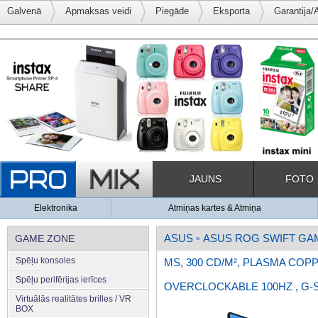
Galvenā
Apmaksas veidi
Piegāde
Eksporta
Garantija/
JAUNS
FOTO
Elektronika
Atmiņas kartes & Atmiņa
ASUS
ASUS ROG SWIFT GAMIN
GAME ZONE
»
Spēļu konsoles
MS, 300 CD/M², PLASMA COPP
Spēļu perifērijas ierīces
OVERCLOCKABLE 100HZ , G
Virtuālās realitātes brilles / VR
BOX