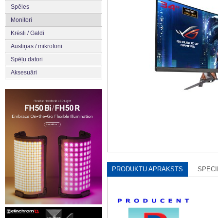
Spēles
Monitori
Krēsli / Galdi
Austiņas / mikrofoni
Spēļu datori
Aksesuāri
PRODUKTU APRAKSTS
SPECI