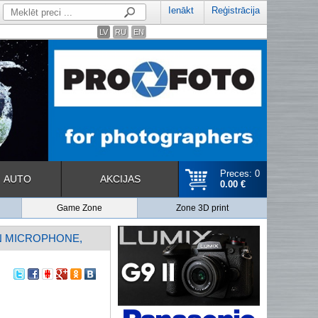
Ienākt
Reģistrācija
LV
RU
EN
Preces: 0
AUTO
AKCIJAS
0.00 €
Game Zone
Zone 3D print
IN MICROPHONE,