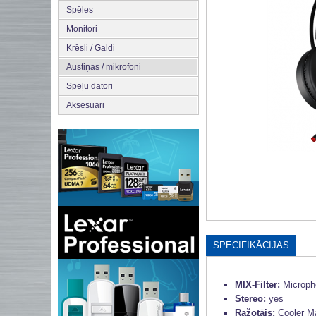
Spēles
Monitori
Krēsli / Galdi
Austiņas / mikrofoni
Spēļu datori
Aksesuāri
SPECIFIKĀCIJAS
MIX-Filter:
Microp
Stereo:
yes
Ražotājs:
Cooler M