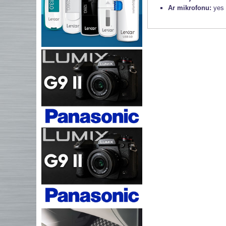
Ar mikrofonu:
yes