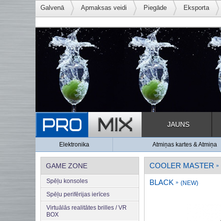
Galvenā
Apmaksas veidi
Piegāde
Eksporta
JAUNS
Elektronika
Atmiņas kartes & Atmiņa
COOLER MASTER
GAME ZONE
»
Spēļu konsoles
BLACK
»
(NEW)
Spēļu perifērijas ierīces
Virtuālās realitātes brilles / VR
BOX