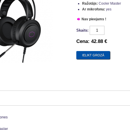
Ražotājs:
Cooler Master
Ar mikrofonu:
yes
Nav pieejams !
Skaits:
Cena:
42.88 €
hones
aster