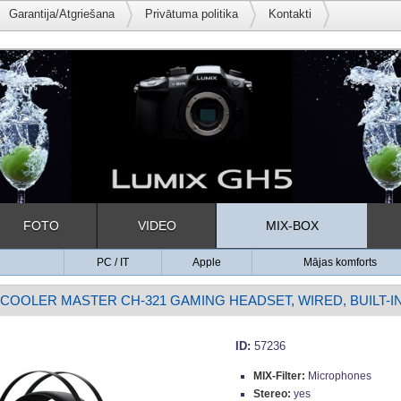
Garantija/Atgriešana
Privātuma politika
Kontakti
FOTO
VIDEO
MIX-BOX
PC / IT
Apple
Mājas komforts
COOLER MASTER CH-321 GAMING HEADSET, WIRED, BUILT-
ID:
57236
MIX-Filter:
Microphones
Stereo:
yes