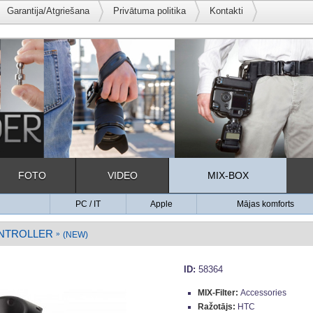
Garantija/Atgriešana
Privātuma politika
Kontakti
FOTO
VIDEO
MIX-BOX
PC / IT
Apple
Mājas komforts
ONTROLLER
»
(NEW)
ID:
58364
MIX-Filter:
Accessories
Ražotājs:
HTC