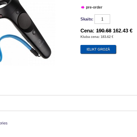
pre-order
Skaits:
Cena:
190.68
162.43 €
Kluba cena: 183.62 €
ries