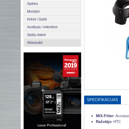
Spēles
Monitori
Krēsli / Galdi
Austiņas / mikrofoni
Spēļu datori
Aksesuāri
SPECIFIKĀCIJAS
MIX-Filter:
Accesso
Ražotājs:
HTC