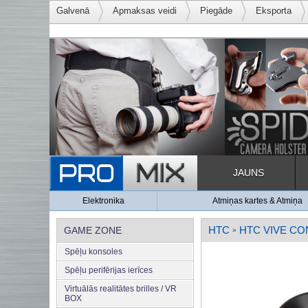
Galvenā
Apmaksas veidi
Piegāde
Eksporta
JAUNS
Elektronika
Atmiņas kartes & Atmiņa
HTC
HTC VIVE C
GAME ZONE
»
Spēļu konsoles
Spēļu perifērijas ierīces
Virtuālās realitātes brilles / VR
BOX