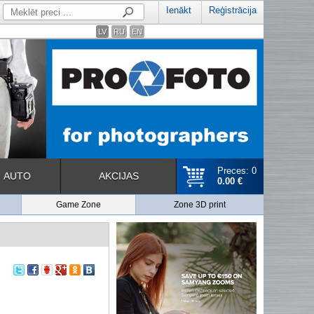
Ienākt
Reģistrācija
LV
RU
EN
Preces: 0
AUTO
AKCIJAS
0.00 €
Game Zone
Zone 3D print