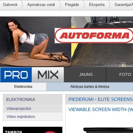
Galvenā
Apmaksas veidi
Piegāde
Eksporta
Garantija/
JAUNS
FOTO
Elektronika
Atmiņas kartes & Atmiņa
PIEDERUMI
ELITE SCREENS
ELEKTRONIKA
»
Videoprojectori
VIEWABLE SCREEN WIDTH (W)
Video reģistrators