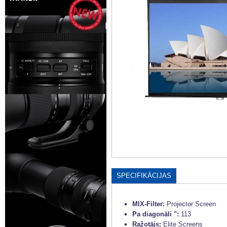
SPECIFIKĀCIJAS
MIX-Filter:
Projector Screen
Pa diagonāli ":
113
Ražotājs:
Elite Screens