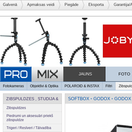
Galvenā
Apmaksas veidi
Piegāde
Eksporta
Garantija/
JAUNS
FOTO
Fotokameras
Objektīvi & Optika
POLAROID & INSTAX
Filtri
Zibspul
SOFTBOX
GODOX
GODOX 
ZIBSPULDZES , STUDIJA &
»
»
Zibspuldzes
APGAISMOJUMS
Piedrumi un aksesuāri priekš
zibspuldze
Trigeri / Resīveri / Tālvadība