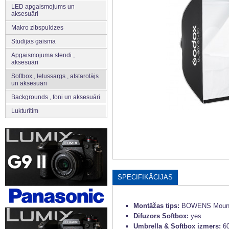
LED apgaismojums un
aksesuāri
Makro zibspuldzes
Studijas gaisma
Apgaismojuma stendi ,
aksesuāri
Softbox , letussargs , atstarotājs
un aksesuāri
Backgrounds , foni un aksesuāri
Lukturītim
SPECIFIKĀCIJAS
Montāžas tips:
BOWENS Moun
Difuzors Softbox:
yes
Umbrella & Softbox izmers:
6