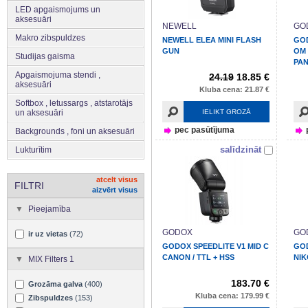
LED apgaismojums un
aksesuāri
NEWELL
GO
Makro zibspuldzes
NEWELL ELEA MINI FLASH
GOD
GUN
OM 
Studijas gaisma
PAN
Apgaismojuma stendi ,
24.19
18.85 €
aksesuāri
Kluba cena: 21.87 €
Softbox , letussargs , atstarotājs
un aksesuāri
IELIKT GROZĀ
pec pasūtījuma
Backgrounds , foni un aksesuāri
salīdzināt
Lukturītim
atcelt visus
FILTRI
aizvērt visus
Pieejamība
GODOX
GO
ir uz vietas
(72)
GODOX SPEEDLITE V1 MID C
GOD
CANON / TTL + HSS
NIK
MIX Filters 1
183.70 €
Grozāma galva
(400)
Kluba cena: 179.99 €
Zibspuldzes
(153)