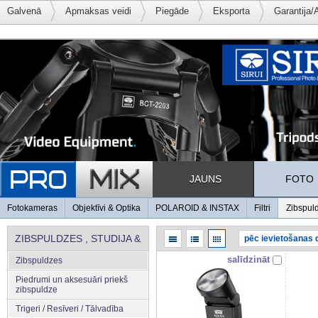
Galvenā
Apmaksas veidi
Piegāde
Eksporta
Garantija/
JAUNS
FOTO
Fotokameras
Objektīvi & Optika
POLAROID & INSTAX
Filtri
Zibspul
ZIBSPULDZES , STUDIJA &
salīdzināt
Zibspuldzes
APGAISMOJUMS
Piedrumi un aksesuāri priekš
zibspuldze
Trigeri / Resīveri / Tālvadība