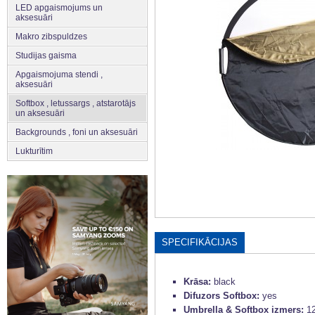
LED apgaismojums un
aksesuāri
Makro zibspuldzes
Studijas gaisma
Apgaismojuma stendi ,
aksesuāri
Softbox , letussargs , atstarotājs
un aksesuāri
Backgrounds , foni un aksesuāri
Lukturītim
SPECIFIKĀCIJAS
Krāsa:
black
Difuzors Softbox:
yes
Umbrella & Softbox izmers:
1