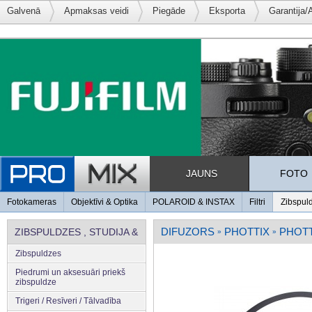
Galvenā
Apmaksas veidi
Piegāde
Eksporta
Garantija/
JAUNS
FOTO
Fotokameras
Objektīvi & Optika
POLAROID & INSTAX
Filtri
Zibspul
DIFUZORS
PHOTTIX
PHOTT
ZIBSPULDZES , STUDIJA &
»
»
Zibspuldzes
APGAISMOJUMS
Piedrumi un aksesuāri priekš
zibspuldze
Trigeri / Resīveri / Tālvadība