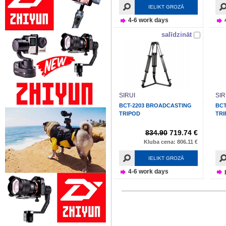
IELIKT GROZĀ
4-6 work days
salīdzināt
SIRUI
SIR
BCT-2203 BROADCASTING
BCT
TRIPOD
TRI
834.90
719.74 €
Kluba cena: 806.11 €
IELIKT GROZĀ
4-6 work days