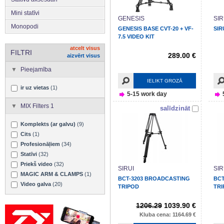
Mini statīvi
GENESIS
SIR
Monopodi
GENESIS BASE CVT-20 + VF-
SIR
7.5 VIDEO KIT
atcelt visus
FILTRI
289.00 €
aizvērt visus
Pieejamība
IELIKT GROZĀ
ir uz vietas
(1)
5-15 work day
MIX Filters 1
salīdzināt
Komplekts (ar galvu)
(9)
Cits
(1)
Profesionāļiem
(34)
Statīvi
(32)
Priekš video
(32)
SIRUI
SIR
MAGIC ARM & CLAMPS
(1)
BCT-3203 BROADCASTING
BCT
Video galva
(20)
TRIPOD
TRI
1206.29
1039.90 €
Kluba cena: 1164.69 €