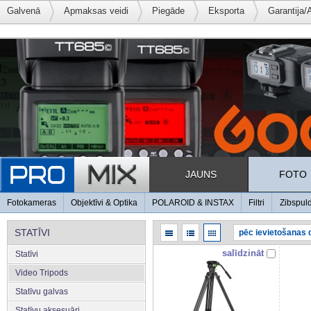
Galvenā
Apmaksas veidi
Piegāde
Eksporta
Garantija/
JAUNS
FOTO
Fotokameras
Objektīvi & Optika
POLAROID & INSTAX
Filtri
Zibspul
STATĪVI
salīdzināt
Statīvi
Video Tripods
Statīvu galvas
Statīvu aksesuāri