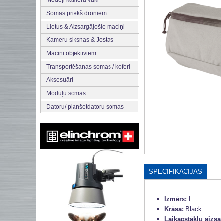
Modeļi kamera vāki
Somas priekš droniem
Lietus & Aizsargājošie maciņi
Kameru siksnas & Jostas
Maciņi objektīviem
Transportēšanas somas / koferi
Aksesuāri
Moduļu somas
Datoru/ planšetdatoru somas
SPECIFIKĀCIJAS
Izmērs:
L
Krāsa:
Black
Laikapstākļu aizs