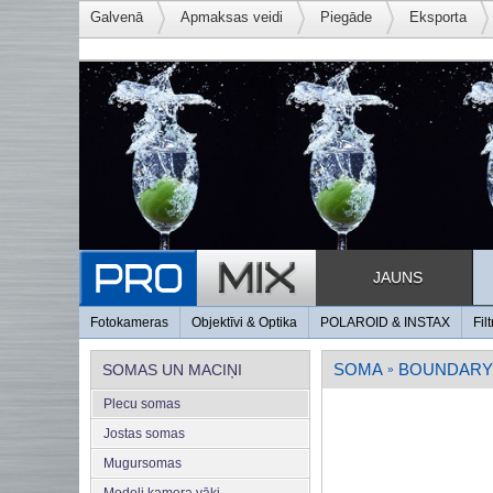
Galvenā
Apmaksas veidi
Piegāde
Eksporta
JAUNS
Fotokameras
Objektīvi & Optika
POLAROID & INSTAX
Filt
SOMA
BOUNDARY
SOMAS UN MACIŅI
»
Plecu somas
Jostas somas
Mugursomas