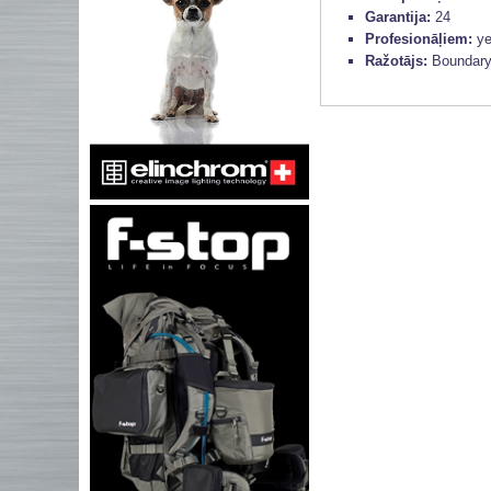
Garantija:
24
Profesionāļiem:
y
Ražotājs:
Boundar