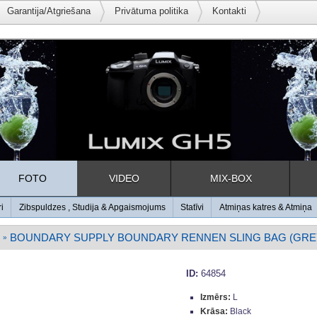
Garantija/Atgriešana
Privātuma politika
Kontakti
FOTO
VIDEO
MIX-BOX
ri
Zibspuldzes , Studija & Apgaismojums
Statīvi
Atmiņas katres & Atmiņa
BOUNDARY SUPPLY BOUNDARY RENNEN SLING BAG (GRE
»
ID:
64854
Izmērs:
L
Krāsa:
Black