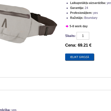
Laikapstākļu aizsardzība:
ye
Garantija:
24
Profesionāļiem:
yes
Ražotājs:
Boundary
5-8 work day
Skaits:
Cena:
69.21 €
ardzība:
yes