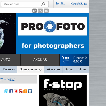
Ienākt
Reģistrācija
LV
RU
EN
Preces: 0
AUTO
AKCIJAS
0.00 €
Baterijas
Somas un maciņi
Aksesuāri
Druka
Filmas
Y)
»
(NEW)