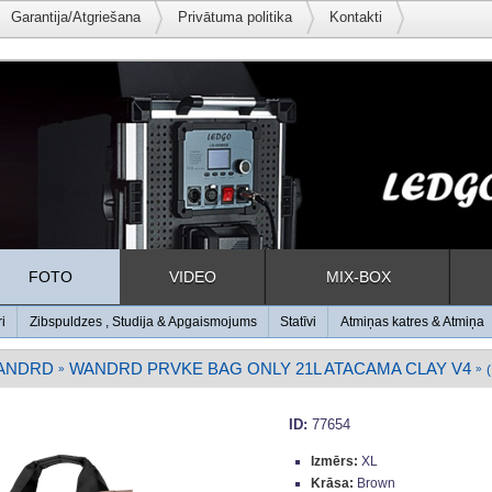
Garantija/Atgriešana
Privātuma politika
Kontakti
FOTO
VIDEO
MIX-BOX
ri
Zibspuldzes , Studija & Apgaismojums
Statīvi
Atmiņas katres & Atmiņa
ANDRD
WANDRD PRVKE BAG ONLY 21L ATACAMA CLAY V4
»
»
ID:
77654
Izmērs:
XL
Krāsa:
Brown