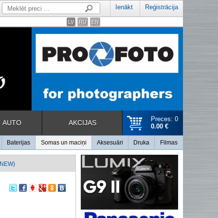
Ienākt
Reģistrācija
LV
RU
EN
Preces: 0
AUTO
AKCIJAS
0.00 €
Baterijas
Somas un maciņi
Aksesuāri
Druka
Filmas
(NEW)