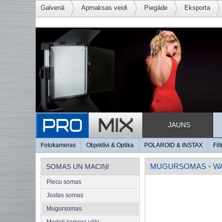
Galvenā
Apmaksas veidi
Piegāde
Eksporta
JAUNS
Fotokameras
Objektīvi & Optika
POLAROID & INSTAX
Filt
MUGURSOMAS
W
SOMAS UN MACIŅI
»
Plecu somas
Jostas somas
Mugursomas