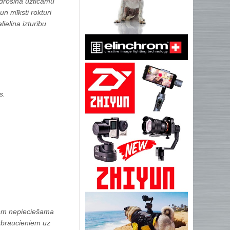
odrošina uzticamu
n mīksti rokturi
ielina izturību
s.
riem nepieciešama
rbraucieniem uz