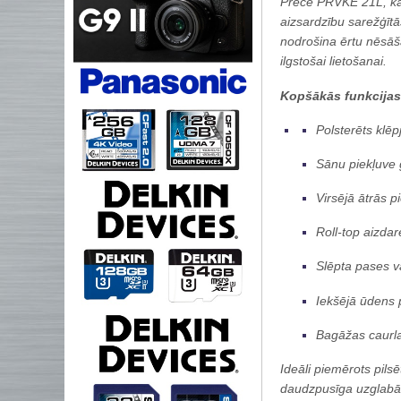
Prece PRVKE 21L, kas 
aizsardzību sarežģītā
nodrošina ērtu nēsāšan
ilgstošai lietošanai.
Kopšākās funkcijas
Polsterēts klēp
Sānu piekļuve 
Virsējā ātrās p
Roll-top aizdar
Slēpta pases va
Iekšējā ūdens 
Bagāžas caurl
Ideāli piemērots pil
daudzpusīga uzglabāš