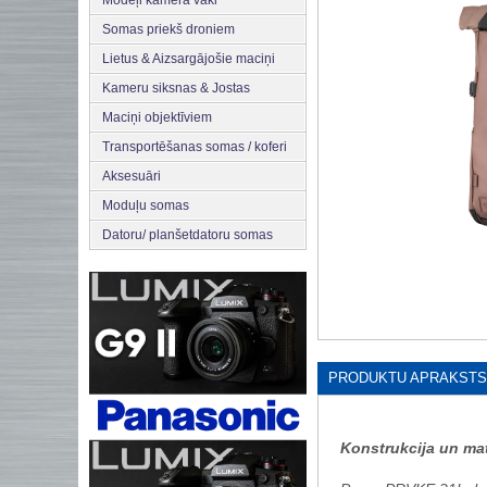
Modeļi kamera vāki
Somas priekš droniem
Lietus & Aizsargājošie maciņi
Kameru siksnas & Jostas
Maciņi objektīviem
Transportēšanas somas / koferi
Aksesuāri
Moduļu somas
Datoru/ planšetdatoru somas
PRODUKTU APRAKSTS
Konstrukcija un mat