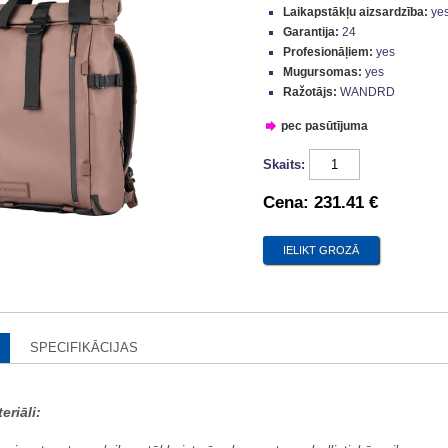
Laikapstākļu aizsardzība:
ye
Garantija:
24
Profesionāļiem:
yes
Mugursomas:
yes
Ražotājs:
WANDRD
pec pasūtījuma
Skaits:
Cena:
231.41 €
SPECIFIKĀCIJAS
eriāli: