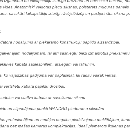
izgatavota no laikapstākļu izturīga brezenta un ballistiskā neilona, n
s vidēs. Anatomiski veidotas plecu siksnas, polsterēts muguras panelis u
u, savukārt laikapstākļu izturīgi rāvējslēdzēji un pastiprināta siksna pal
:
jdatora nodalījums ar piekaramo konstrukciju papildu aizsardzībai.
galvenajam nodalījumam, lai ātri sasniegtu bieži izmantotus priekšmetu
iekļuves kabata saulesbrillēm, atslēgām vai tālrunim.
e, ko vajadzības gadījumā var paplašināt, lai radītu vairāk vietas.
i vērtslietu kabata papildu drošībai.
pudeles vai statīva kabata ar savelkamu siksnu.
aide un stiprinājuma punkti WANDRD piederumu siksnām.
sētas profesionāļiem un nedēļas nogales piedzīvojumu meklētājiem, ku
ana bez īpašas kameras komplektācijas. Ideāli piemērots ikdienas pā