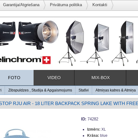
Garantija/Atgriešana
Privātuma politika
Kontakti
FOTO
VIDEO
MIX-BOX
ri
Zibspuldzes , Studija & Apgaismojums
Statīvi
Atmiņas katres & Atmiņa
STOP RJU AIR - 18 LITER BACKPACK SPRING LAKE WITH FREE
ID:
74282
Izmērs:
XL
Krāsa:
blue