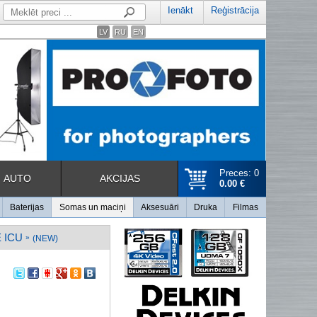
Ienākt
Reģistrācija
LV
RU
EN
Preces: 0
AUTO
AKCIJAS
0.00 €
Baterijas
Somas un maciņi
Aksesuāri
Druka
Filmas
 ICU
»
(NEW)