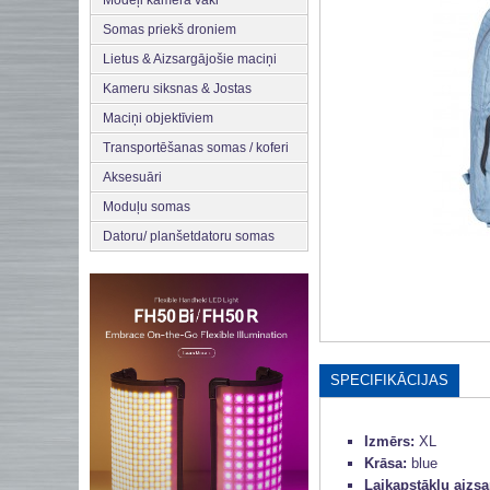
Somas priekš droniem
Lietus & Aizsargājošie maciņi
Kameru siksnas & Jostas
Maciņi objektīviem
Transportēšanas somas / koferi
Aksesuāri
Moduļu somas
Datoru/ planšetdatoru somas
SPECIFIKĀCIJAS
Izmērs:
XL
Krāsa:
blue
Laikapstākļu aizs