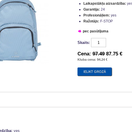
Laikapstākļu aizsardzība:
ye
Garantija:
24
Profesionāļiem:
yes
Ražotājs:
F-STOP
pec pasūtījuma
Skaits:
Cena:
97.49
87.75 €
Kluba cena: 94.24 €
ardzība:
yes