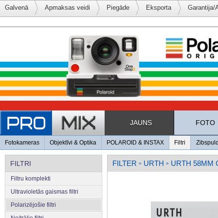
Galvenā
Apmaksas veidi
Piegāde
Eksporta
Garantija/
JAUNS
FOTO
Fotokameras
Objektīvi & Optika
POLAROID & INSTAX
Filtri
Zibspul
FILTER
URTH
URTH 58MM C
FILTRI
»
»
Filtru komplekti
Ultravioletās gaismas filtri
Polarizējošie filtri