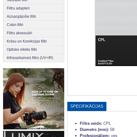
Neitrālie filtri
Filtru adapteri
Aizsargājošie filtri
Cokin filtri
Filtru aksesuāri
Krāsu un Korekcijas filtri
Optisko efektu filtri
Infrasarkainais filtrs (UV+IR)
SPECIFIKĀCIJAS
Filtra veids:
CPL
Diametrs (mm):
58
Profesionāļiem:
yes