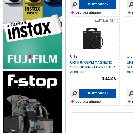
IELIKT GROZĀ
pec pasūtījuma
salīdzināt
Urth
Urt
URTH 67-82MM MAGNETIC
URT
STEP-UP RING LENS FILTER
STE
ADAPTER
AD
18.52 €
IELIKT GROZĀ
pec pasūtījuma