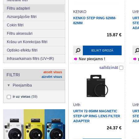
Neitrālie filtri
Filtru adapteri
KENKO
Urt
Aizsargājošie filtri
KENKO STEP RING 62MM-
URT
82MM
STE
Cokin filtri
AD
Filtru aksesuāri
15.87 €
Krāsu un Korekcijas filtri
Optisko efektu filtri
IELIKT GROZĀ
Infrasarkainais filtrs (UV+IR)
Nav pieejams !
salīdzināt
atcelt visus
FILTRI
aizvērt visus
Pieejamība
ir uz vietas
(59)
Urth
Urt
URTH 72-95MM MAGNETIC
URT
STEP-UP RING LENS FILTER
STE
ADAPTER
AD
24.37 €