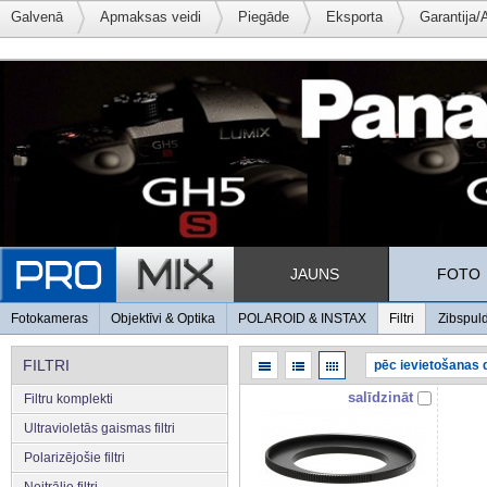
Galvenā
Apmaksas veidi
Piegāde
Eksporta
Garantija/
JAUNS
FOTO
Fotokameras
Objektīvi & Optika
POLAROID & INSTAX
Filtri
Zibspul
FILTRI
salīdzināt
Filtru komplekti
Ultravioletās gaismas filtri
Polarizējošie filtri