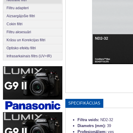
Filtru adapteri
Aizsargājošie filtri
Cokin filtri
Filtru aksesuāri
Krāsu un Korekcijas filtri
Optisko efektu filtri
Infrasarkainais filtrs (UV+IR)
SPECIFIKĀCIJAS
Filtra veids:
ND2-32
Diametrs (mm):
39
Profesionāļiem:
yes