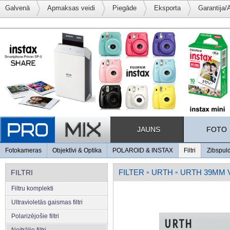
Galvenā
Apmaksas veidi
Piegāde
Eksporta
Garantija/
JAUNS
FOTO
Fotokameras
Objektīvi & Optika
POLAROID & INSTAX
Filtri
Zibspul
FILTER
URTH
URTH 39MM V
FILTRI
»
»
Filtru komplekti
Ultravioletās gaismas filtri
Polarizējošie filtri
Neitrālie filtri