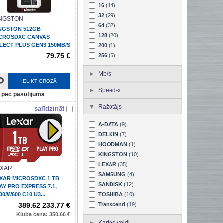
16
(14)
32
(29)
INGSTON
64
(32)
NGSTON 512GB
128
(20)
CROSDXC CANVAS
LECT PLUS GEN3 150MB/S
200
(1)
/...
79.75 €
256
(6)
Mb/s
IELIKT GROZĀ
Speed-x
pec pasūtījuma
Ražotājs
salīdzināt
A-DATA
(9)
DELKIN
(7)
HOODMAN
(1)
KINGSTON
(10)
LEXAR
(35)
EXAR
SAMSUNG
(4)
XAR MICROSDXC 1 TB
SANDISK
(12)
AY PRO EXPRESS 7.1,
00/W600 C10 U3...
TOSHIBA
(10)
389.62
233.77 €
Transcend
(19)
Kluba cena: 350.66 €
Kartes veidi