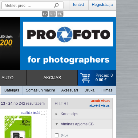
Ienākt
Reģistrācija
LV
RU
EN
Preces: 0
AUTO
AKCIJAS
0.00 €
Baterijas
Somas un maciņi
Aksesuāri
Druka
Filmas
atcelt visus
FILTRI
13 - 24
no 242 rezultātiem
aizvērt visus
salīdzināt
Kartes tips
Atmiņas apjoms GB
8
(5)