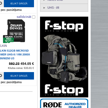
IELIKT GROZĀ
UHS - I/II
pec pasūtījuma
salīdzināt
LKIN
LKIN 512GB MICROSD
WER UHS-II / V90 2000X
00/W250 U3
592.23
454.05 €
Kluba cena: 533.01 €
IELIKT GROZĀ
pec pasūtījuma