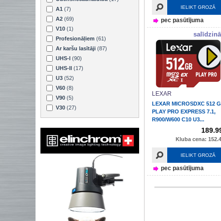
IELIKT GROZĀ
A1
(7)
A2
(69)
pec pasūtījuma
V10
(1)
salīdzinā
Profesionāļiem
(61)
Ar karšu lasītāji
(87)
UHS-I
(90)
UHS-II
(17)
U3
(52)
V60
(8)
LEXAR
V90
(5)
LEXAR MICROSDXC 512 
V30
(27)
PLAY PRO EXPRESS 7.1,
R900/W600 C10 U3...
189.9
Kluba cena: 152.4
IELIKT GROZĀ
pec pasūtījuma