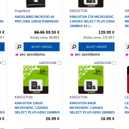
Angelbird
KINGSTON
K
ANGELBIRD MICROSD AV
KINGSTON 1TB MICROSDXC
KI
60
PRO (V60) 128GB R280/W160
CANVAS SELECT PLUS GEN3
MI
150MB/S A1 /...
SE
A1 
0 €
99.05
89.50 €
139.99 €
0 €
Kluba cena: 95.98 €
Kluba cena: 137.99 €
IELIKT GROZĀ
IELIKT GROZĀ
pec pasūtījuma
pec pasūtījuma
t
salīdzināt
salīdzināt
KINGSTON
KINGSTON
L
KINGSTON 128GB
KINGSTON 64GB
LE
MICROSDXC CANVAS
MICROSDXC CANVAS
PL
B/S
SELECT PLUS GEN3 150MB/S
SELECT PLUS GEN3 100MB/S
R9
A1 /...
A1 /...
9 €
26.99 €
16.99 €