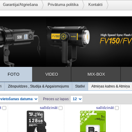
Garantija/Atgriešana
Privātuma politika
Kontakti
FOTO
VIDEO
MIX-BOX
ri
Zibspuldzes , Studija & Apgaismojums
Statīvi
Atmiņas katres & Atmiņa
Preces uz lapas:
t
salīdzināt
salīdzināt