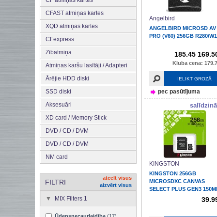
CFAST atmiņas kartes
Angelbird
XQD atmiņas kartes
ANGELBIRD MICROSD AV
PRO (V60) 256GB R280/W1
CFexpress
Zibatmiņa
185.45
169.5
Kluba cena: 179.7
Atmiņas karšu lasītāji / Adapteri
Ārējie HDD diski
IELIKT GROZĀ
SSD diski
pec pasūtījuma
Aksesuāri
salīdzinā
XD card / Memory Stick
DVD / CD / DVM
DVD / CD / DVM
NM card
KINGSTON
KINGSTON 256GB
atcelt visus
FILTRI
MICROSDXC CANVAS
aizvērt visus
SELECT PLUS GEN3 150M
A1 /...
MIX Filters 1
39.9
Ūdensnecaurlaidība
(17)