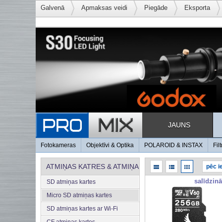
Galvenā
Apmaksas veidi
Piegāde
Eksporta
JAUNS
Fotokameras
Objektīvi & Optika
POLAROID & INSTAX
Filt
ATMIŅAS KATRES & ATMIŅA
salīdzinā
SD atmiņas kartes
Micro SD atmiņas kartes
SD atmiņas kartes ar Wi-Fi
CF atmiņas kartes