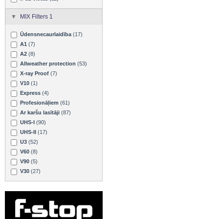
MIX Filters 1
Ūdensnecaurlaidība
(17)
A1
(7)
A2
(8)
Allweather protection
(53)
X-ray Proof
(7)
V10
(1)
Express
(4)
Profesionāļiem
(61)
Ar karšu lasītāji
(87)
UHS-I
(90)
UHS-II
(17)
U3
(52)
V60
(8)
V90
(5)
V30
(27)