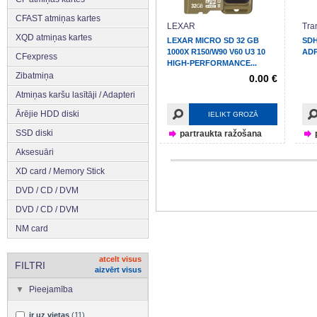
CFAST atmiņas kartes
LEXAR
Tra
XQD atmiņas kartes
LEXAR MICRO SD 32 GB
SDH
1000X R150/W90 V60 U3 10
AD
CFexpress
HIGH-PERFORMANCE...
Zibatmiņa
0.00 €
Atmiņas karšu lasītāji / Adapteri
Ārējie HDD diski
IELIKT GROZĀ
SSD diski
partraukta ražošana
Aksesuāri
XD card / Memory Stick
DVD / CD / DVM
DVD / CD / DVM
NM card
atcelt visus
FILTRI
aizvērt visus
Pieejamība
ir uz vietas
(11)