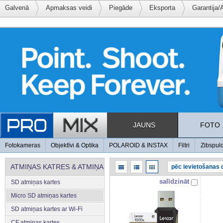
Galvenā
Apmaksas veidi
Piegāde
Eksporta
Garantija/
JAUNS
FOTO
Fotokameras
Objektīvi & Optika
POLAROID & INSTAX
Filtri
Zibspul
ATMIŅAS KATRES & ATMIŅA
salīdzināt
SD atmiņas kartes
Micro SD atmiņas kartes
SD atmiņas kartes ar Wi-Fi
CF atmiņas kartes