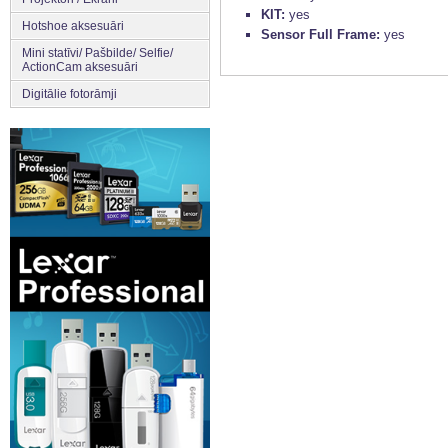
KIT:
yes
Hotshoe aksesuāri
Sensor Full Frame:
yes
Mini statīvi/ Pašbilde/ Selfie/
ActionCam aksesuāri
Digitālie fotorāmji