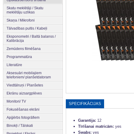
Skatu meklētāji / Skatu
meklētāju uzlikas
Skaņa / Mikrofoni
Tālvadības pultis / Kabeļi
Eksponometri / Baltā balanss /
Kalibrācija
Zemūdens filmēšana
Programmatūra
Literatūre
Aksesuāri mobilajiem
telefoniem/ planšetdatoram
Viedtālruņi / Planšetes
Ekrānu aizsargplēves
Monitori/ TV
SPECIFIKĀCIJAS
Fokusēšanas ekrāni
Apģērbs fotogrāfiem
Garantija:
12
Binokļi / Tālskati
Tīrīšanai matricām:
yes
Swabs:
yes
Projektori / Ekrāni