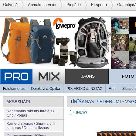
Galvenā
Apmaksas veidi
Piegāde
Eksporta
Garantija/
JAUNS
FOTO
Fotokameras
Objektīvi & Optika
POLAROID & INSTAX
Filtri
Zibspul
TĪRĪŠANAS PIEDERUMI
VSG
AKSESUĀRI
»
Noņemams rokturis-turētājs /
)
»
(NEW)
Grip / Pogas
Kameru siksnas / Stiprinājumi
kameras / Delnas siksnas
Optikas/sensoru tīrīšana