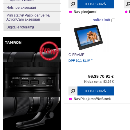
IELIKT GROZĀ
Hotshoe aksesuāri
Nav pieejams!
Mini statīvi/ Pašbilde/ Selfie/
ActionCam aksesuāri
salīdzināt
Digitālie fotorāmji
C-FRAME
DPF 10,1 SLIM "
86.33
70.91 €
Kluba cena: 83.24 €
IELIKT GROZĀ
NavPieejams/NoStock