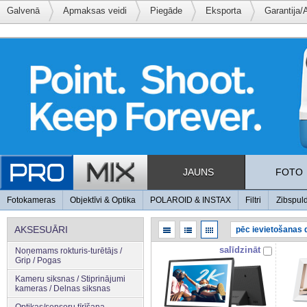
Galvenā
Apmaksas veidi
Piegāde
Eksporta
Garantija/
JAUNS
FOTO
Fotokameras
Objektīvi & Optika
POLAROID & INSTAX
Filtri
Zibspul
AKSESUĀRI
salīdzināt
Noņemams rokturis-turētājs /
Grip / Pogas
Kameru siksnas / Stiprinājumi
kameras / Delnas siksnas