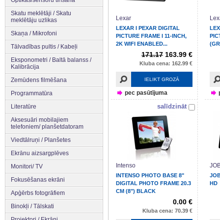
Optikas/sensoru tīrīšana
Skatu meklētāji / Skatu
Lexar
Lex
meklētāju uzlikas
LEXAR I PEXAR DIGITAL
LEX
Skaņa / Mikrofoni
PICTURE FRAME I 11-INCH,
PIC
2K WIFI ENABLED...
(GR
Tālvadības pultis / Kabeļi
171.17
163.99 €
Eksponometri / Baltā balanss /
Kluba cena: 162.99 €
Kalibrācija
Zemūdens filmēšana
IELIKT GROZĀ
pec pasūtījuma
Programmatūra
salīdzināt
Literatūre
Aksesuāri mobilajiem
telefoniem/ planšetdatoram
Viedtālruņi / Planšetes
Ekrānu aizsargplēves
Intenso
JO
Monitori/ TV
INTENSO PHOTO BASE 8"
JOB
Fokusēšanas ekrāni
DIGITAL PHOTO FRAME 20.3
HD
CM (8") BLACK
Apģērbs fotogrāfiem
0.00 €
Binokļi / Tālskati
Kluba cena: 70.39 €
Projektori / Ekrāni