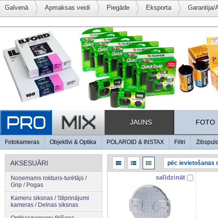
Galvenā
Apmaksas veidi
Piegāde
Eksporta
Garantija/
JAUNS
FOTO
Fotokameras
Objektīvi & Optika
POLAROID & INSTAX
Filtri
Zibspul
AKSESUĀRI
salīdzināt
Noņemams rokturis-turētājs /
Grip / Pogas
Kameru siksnas / Stiprinājumi
kameras / Delnas siksnas
Optikas/sensoru tīrīšana