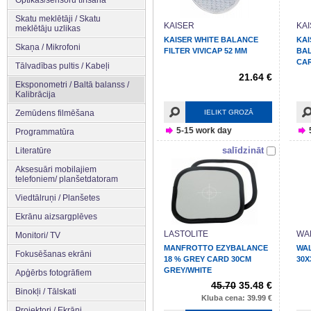
Skatu meklētāji / Skatu
KAISER
KA
meklētāju uzlikas
KAISER WHITE BALANCE
KAI
Skaņa / Mikrofoni
FILTER VIVICAP 52 MM
BA
CA
Tālvadības pultis / Kabeļi
21.64 €
Eksponometri / Baltā balanss /
Kalibrācija
Zemūdens filmēšana
IELIKT GROZĀ
5-15 work day
Programmatūra
salīdzināt
Literatūre
Aksesuāri mobilajiem
telefoniem/ planšetdatoram
Viedtālruņi / Planšetes
Ekrānu aizsargplēves
LASTOLITE
WA
Monitori/ TV
MANFROTTO EZYBALANCE
WAL
Fokusēšanas ekrāni
18 % GREY CARD 30CM
30X
GREY/WHITE
Apģērbs fotogrāfiem
45.70
35.48 €
Binokļi / Tālskati
Kluba cena: 39.99 €
Projektori / Ekrāni