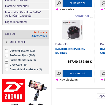
IELIKT GROZĀ
Hotshoe aksesuāri
ir uz vietas
Mini statīvi/ Pašbilde/ Selfie/
ActionCam aksesuāri
salīdzināt
Digitālie fotorāmji
atcelt visus
FILTRI
aizvērt visus
MIX Filters 1
DataColor
Dat
DATACOLOR SPYDER 5
DA
Docking Station
(12)
EXPRESS
CHE
Profesionāļiem
(107)
Prieks Monitoriem
(9)
157.40
139.99 €
Grey Card
(39)
Automātiskā atvēršana
(1)
IELIKT GROZĀ
Nav pieejams !
Iepr