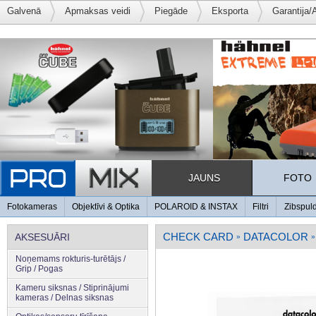
Galvenā
Apmaksas veidi
Piegāde
Eksporta
Garantija/
JAUNS
FOTO
Fotokameras
Objektīvi & Optika
POLAROID & INSTAX
Filtri
Zibspul
CHECK CARD
DATACOLOR
AKSESUĀRI
»
»
Noņemams rokturis-turētājs /
Grip / Pogas
Kameru siksnas / Stiprinājumi
kameras / Delnas siksnas