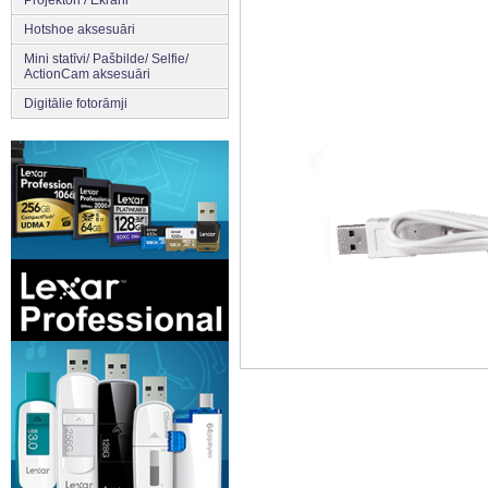
Projektori / Ekrāni
Hotshoe aksesuāri
Mini statīvi/ Pašbilde/ Selfie/
ActionCam aksesuāri
Digitālie fotorāmji