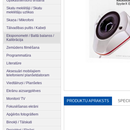
Optikas/sensoru tīrīšana
Skatu meklētāji / Skatu
meklētāju uzlikas
Skaņa / Mikrofoni
Tālvadības pultis / Kabeļi
Eksponometri / Baltā balanss /
Kalibrācija
Zemūdens filmēšana
Programmatūra
Literatūre
Aksesuāri mobilajiem
telefoniem/ planšetdatoram
Viedtālruņi / Planšetes
Ekrānu aizsargplēves
Monitori/ TV
PRODUKTU APRAKSTS
SPECI
Fokusēšanas ekrāni
Apģērbs fotogrāfiem
Binokļi / Tālskati