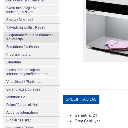
Optikas/sensoru tīrīšana
Skatu meklētāji / Skatu
meklētāju uzlikas
Skaņa / Mikrofoni
Tālvadības pultis / Kabeļi
Eksponometri / Baltā balanss /
Kalibrācija
Zemūdens filmēšana
Programmatūra
Literatūre
Aksesuāri mobilajiem
telefoniem/ planšetdatoram
Viedtālruņi / Planšetes
Ekrānu aizsargplēves
Monitori/ TV
SPECIFIKĀCIJAS
Fokusēšanas ekrāni
Apģērbs fotogrāfiem
Garantija:
24
Binokļi / Tālskati
Grey Card:
yes