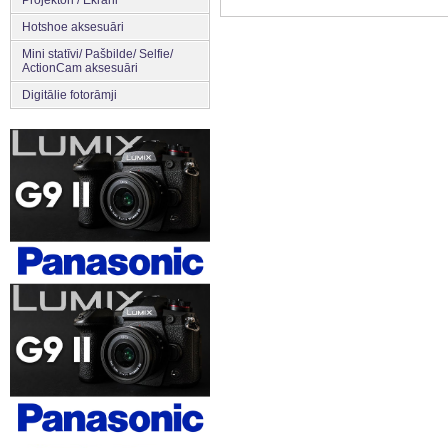
Projektori / Ekrāni
Hotshoe aksesuāri
Mini statīvi/ Pašbilde/ Selfie/
ActionCam aksesuāri
Digitālie fotorāmji