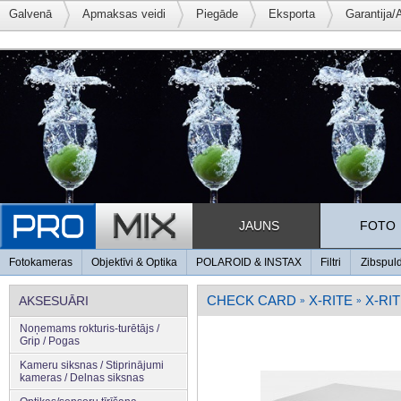
Galvenā
Apmaksas veidi
Piegāde
Eksporta
Garantija/
JAUNS
FOTO
Fotokameras
Objektīvi & Optika
POLAROID & INSTAX
Filtri
Zibspul
CHECK CARD
X-RITE
X-RI
AKSESUĀRI
»
»
Noņemams rokturis-turētājs /
Grip / Pogas
Kameru siksnas / Stiprinājumi
kameras / Delnas siksnas