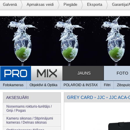
Galvenā
Apmaksas veidi
Piegāde
Eksporta
Garantija/
JAUNS
FOTO
Fotokameras
Objektīvi & Optika
POLAROID & INSTAX
Filtri
Zibspul
GREY CARD
JJC
JJC ACA-
AKSESUĀRI
»
»
Noņemams rokturis-turētājs /
Grip / Pogas
Kameru siksnas / Stiprinājumi
kameras / Delnas siksnas