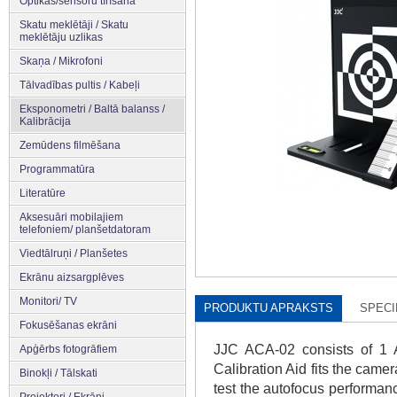
Optikas/sensoru tīrīšana
Skatu meklētāji / Skatu
meklētāju uzlikas
Skaņa / Mikrofoni
Tālvadības pultis / Kabeļi
Eksponometri / Baltā balanss /
Kalibrācija
Zemūdens filmēšana
Programmatūra
Literatūre
Aksesuāri mobilajiem
telefoniem/ planšetdatoram
Viedtālruņi / Planšetes
Ekrānu aizsargplēves
Monitori/ TV
PRODUKTU APRAKSTS
SPECI
Fokusēšanas ekrāni
JJC ACA-02 consists of 1 
Apģērbs fotogrāfiem
Calibration Aid fits the came
Binokļi / Tālskati
test the autofocus performan