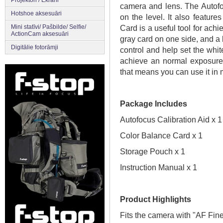
Projektori / Ekrāni
camera and lens. The Autofoc
Hotshoe aksesuāri
on the level. It also feature
Mini statīvi/ Pašbilde/ Selfie/
Card is a useful tool for ach
ActionCam aksesuāri
gray card on one side, and a 
Digitālie fotorāmji
control and help set the whit
achieve an normal exposure.
that means you can use it in 
Package Includes
Autofocus Calibration Aid x 1
Color Balance Card x 1
Storage Pouch x 1
Instruction Manual x 1
Product Highlights
Fits the camera with "AF Fin