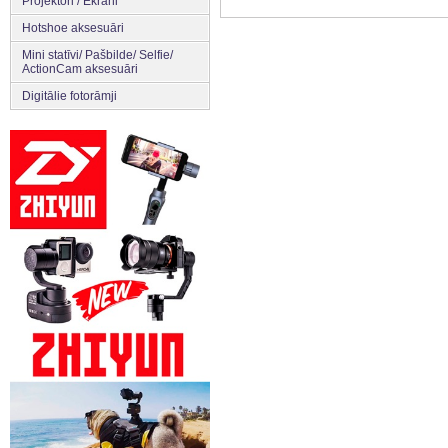
Projektori / Ekrāni
Hotshoe aksesuāri
Mini statīvi/ Pašbilde/ Selfie/
ActionCam aksesuāri
Digitālie fotorāmji