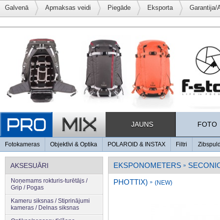
Galvenā
Apmaksas veidi
Piegāde
Eksporta
Garantija/
JAUNS
FOTO
Fotokameras
Objektīvi & Optika
POLAROID & INSTAX
Filtri
Zibspul
EKSPONOMETERS
SECONI
AKSESUĀRI
»
Noņemams rokturis-turētājs /
PHOTTIX)
»
(NEW)
Grip / Pogas
Kameru siksnas / Stiprinājumi
kameras / Delnas siksnas