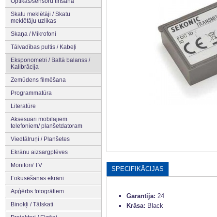
Optikas/sensoru tīrīšana
Skatu meklētāji / Skatu
meklētāju uzlikas
Skaņa / Mikrofoni
Tālvadības pultis / Kabeļi
Eksponometri / Baltā balanss /
Kalibrācija
Zemūdens filmēšana
Programmatūra
Literatūre
Aksesuāri mobilajiem
telefoniem/ planšetdatoram
Viedtālruņi / Planšetes
Ekrānu aizsargplēves
Monitori/ TV
SPECIFIKĀCIJAS
Fokusēšanas ekrāni
Apģērbs fotogrāfiem
Garantija:
24
Binokļi / Tālskati
Krāsa:
Black