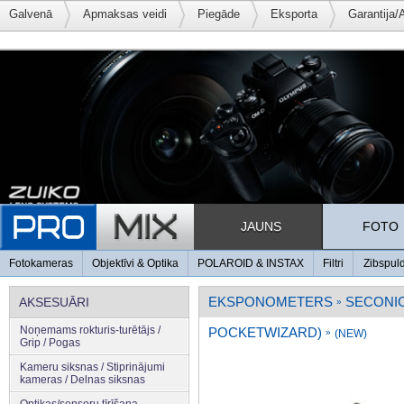
Galvenā
Apmaksas veidi
Piegāde
Eksporta
Garantija/
JAUNS
FOTO
Fotokameras
Objektīvi & Optika
POLAROID & INSTAX
Filtri
Zibspul
EKSPONOMETERS
SECONI
AKSESUĀRI
»
Noņemams rokturis-turētājs /
POCKETWIZARD)
»
(NEW)
Grip / Pogas
Kameru siksnas / Stiprinājumi
kameras / Delnas siksnas