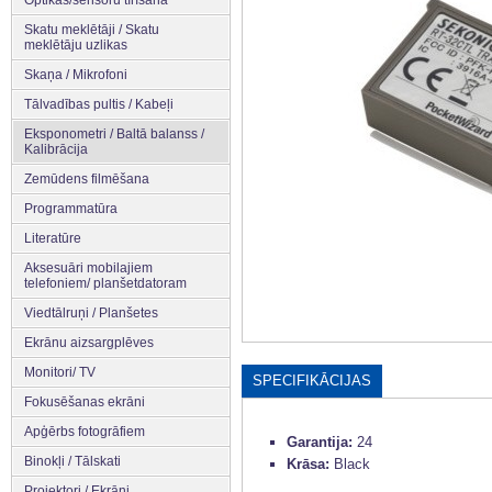
Optikas/sensoru tīrīšana
Skatu meklētāji / Skatu
meklētāju uzlikas
Skaņa / Mikrofoni
Tālvadības pultis / Kabeļi
Eksponometri / Baltā balanss /
Kalibrācija
Zemūdens filmēšana
Programmatūra
Literatūre
Aksesuāri mobilajiem
telefoniem/ planšetdatoram
Viedtālruņi / Planšetes
Ekrānu aizsargplēves
Monitori/ TV
SPECIFIKĀCIJAS
Fokusēšanas ekrāni
Apģērbs fotogrāfiem
Garantija:
24
Binokļi / Tālskati
Krāsa:
Black
Projektori / Ekrāni