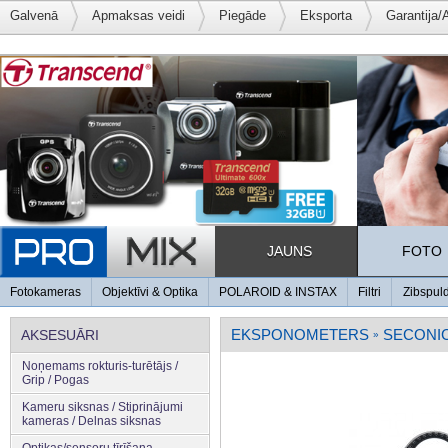
Galvenā
Apmaksas veidi
Piegāde
Eksporta
Garantija/
JAUNS
FOTO
Fotokameras
Objektīvi & Optika
POLAROID & INSTAX
Filtri
Zibspul
EKSPONOMETERS
SECONI
AKSESUĀRI
»
Noņemams rokturis-turētājs /
Grip / Pogas
Kameru siksnas / Stiprinājumi
kameras / Delnas siksnas