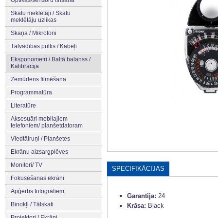
Optikas/sensoru tīrīšana
Skatu meklētāji / Skatu
meklētāju uzlikas
Skaņa / Mikrofoni
Tālvadības pultis / Kabeļi
Eksponometri / Baltā balanss /
Kalibrācija
Zemūdens filmēšana
Programmatūra
Literatūre
Aksesuāri mobilajiem
telefoniem/ planšetdatoram
Viedtālruņi / Planšetes
Ekrānu aizsargplēves
Monitori/ TV
SPECIFIKĀCIJAS
Fokusēšanas ekrāni
Apģērbs fotogrāfiem
Garantija:
24
Binokļi / Tālskati
Krāsa:
Black
Projektori / Ekrāni