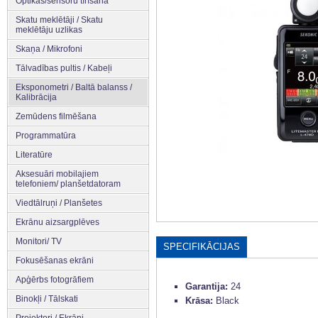
Optikas/sensoru tīrīšana
Skatu meklētāji / Skatu
meklētāju uzlikas
Skaņa / Mikrofoni
Tālvadības pultis / Kabeļi
Eksponometri / Baltā balanss /
Kalibrācija
Zemūdens filmēšana
Programmatūra
Literatūre
Aksesuāri mobilajiem
telefoniem/ planšetdatoram
Viedtālruņi / Planšetes
Ekrānu aizsargplēves
Monitori/ TV
SPECIFIKĀCIJAS
Fokusēšanas ekrāni
Apģērbs fotogrāfiem
Garantija:
24
Binokļi / Tālskati
Krāsa:
Black
Projektori / Ekrāni