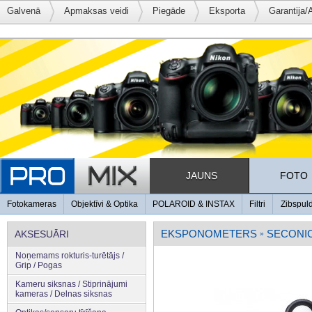
Galvenā
Apmaksas veidi
Piegāde
Eksporta
Garantija/
JAUNS
FOTO
Fotokameras
Objektīvi & Optika
POLAROID & INSTAX
Filtri
Zibspul
EKSPONOMETERS
SECONI
AKSESUĀRI
»
Noņemams rokturis-turētājs /
Grip / Pogas
Kameru siksnas / Stiprinājumi
kameras / Delnas siksnas