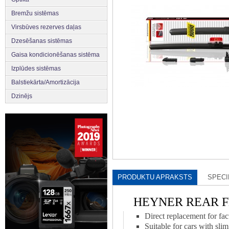
Bremžu sistēmas
Virsbūves rezerves daļas
Dzesēšanas sistēmas
Gaisa kondicionēšanas sistēma
Izplūdes sistēmas
Balstiekārta/Amortizācija
Dzinējs
PRODUKTU APRAKSTS
SPECI
HEYNER REAR Fla
Direct replacement for fac
Suitable for cars with slim