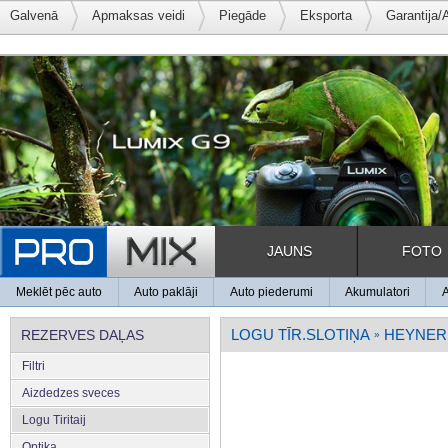
Galvenā
Apmaksas veidi
Piegāde
Eksporta
Garantija/
JAUNS
FOTO
Meklēt pēc auto
Auto paklāji
Auto piederumi
Akumulatori
LOGU TĪR.SLOTIŅA
HEYNER 
REZERVES DAĻAS
»
Filtri
Aizdedzes sveces
Logu Tiritaij
Optika