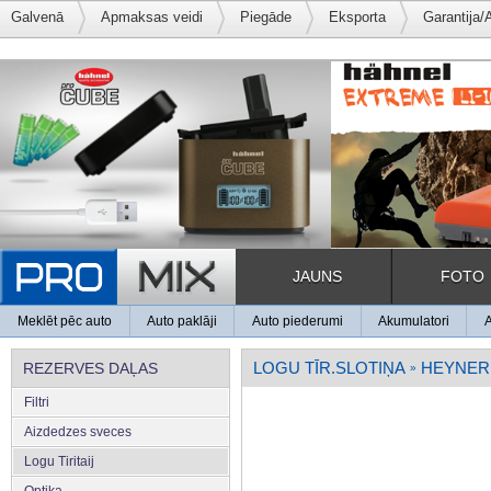
Galvenā
Apmaksas veidi
Piegāde
Eksporta
Garantija/
JAUNS
FOTO
Meklēt pēc auto
Auto paklāji
Auto piederumi
Akumulatori
LOGU TĪR.SLOTIŅA
HEYNER 
REZERVES DAĻAS
»
Filtri
Aizdedzes sveces
Logu Tiritaij