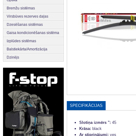
Optika
Bremžu sistēmas
Virsbūves rezerves daļas
Dzesēšanas sistēmas
Gaisa kondicionēšanas sistēma
Izplūdes sistēmas
Balstiekārta/Amortizācija
Dzinējs
SPECIFIKĀCIJAS
Slotiņa izmērs ":
45
Krāsa:
black
Ar stiprinājumi:
yes