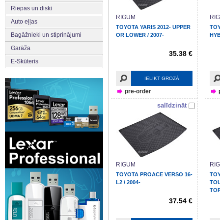
Riepas un diski
RIGUM
RI
Auto eļļas
TOYOTA YARIS 2012- UPPER
TOY
Bagāžnieki un stiprinājumi
OR LOWER / 2007-
HYB
Garāža
35.38 €
E-Skūteris
IELIKT GROZĀ
pre-order
salīdzināt
RIGUM
RI
TOYOTA PROACE VERSO 16-
TO
L2 / 2004-
TOU
TOP
37.54 €