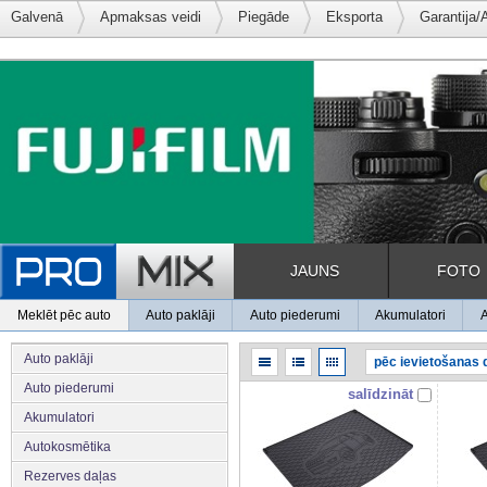
Galvenā
Apmaksas veidi
Piegāde
Eksporta
Garantija/
JAUNS
FOTO
Meklēt pēc auto
Auto paklāji
Auto piederumi
Akumulatori
Auto paklāji
Auto piederumi
salīdzināt
Akumulatori
Autokosmētika
Rezerves daļas