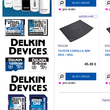
IELIKT GROZĀ
pre-order
salīdzināt
RIGUM
RI
TOYOTA COROLLA SDN
TOY
2013- / 2011-
200
45.45 €
IELIKT GROZĀ
pre-order
Iepri