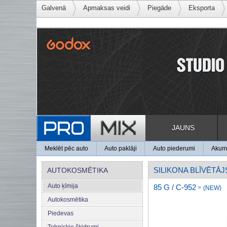
Galvenā
Apmaksas veidi
Piegāde
Eksporta
JAUNS
Meklēt pēc auto
Auto paklāji
Auto piederumi
Akumu
SILIKONA BLĪVĒTĀJ
AUTOKOSMĒTIKA
Auto ķīmija
85 G / C-952
»
(NEW)
Autokosmētika
Рiedevas
Tehniskie šķidrumi