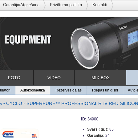
Garantija/Atgriešana
Privātuma politika
Kontakti
FOTO
VIDEO
MIX-BOX
latori
Autokosmētika
Rezerves daļas
Riepas un diski
Auto e
S
CYCLO
SUPERPURE™ PROFESSIONAL RTV RED SILICON
»
»
ID:
34900
Svars ( gr. ):
85
Garantija:
24