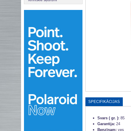
SPECIFIKĀCIJAS
Svars ( gr. ):
85
Garantija:
24
Benzīnam:
yes