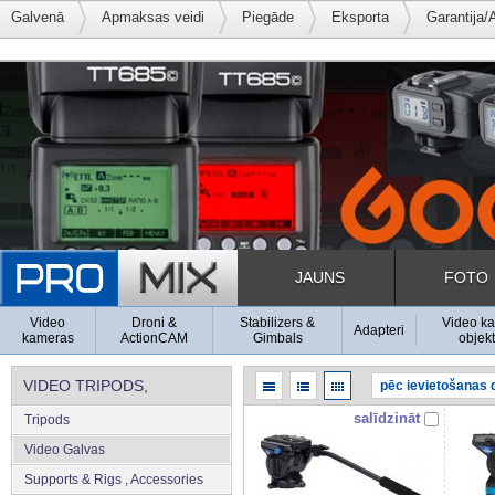
Galvenā
Apmaksas veidi
Piegāde
Eksporta
Garantija/
JAUNS
FOTO
Video
Droni &
Stabilizers &
Video k
Adapteri
kameras
ActionCAM
Gimbals
objekt
VIDEO TRIPODS,
salīdzināt
Tripods
SUPPORTS & RIGS
Video Galvas
Supports & Rigs , Accessories