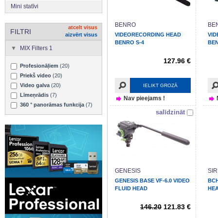
Mini statīvi
BENRO
BE
atcelt visus
FILTRI
aizvērt visus
VIDEORECORDING HEAD
VI
BENRO S-4
BEN
MIX Filters 1
127.96 €
Profesionāļiem
(20)
Priekš video
(20)
Video galva
(20)
IELIKT GROZĀ
Līmeņrādis
(7)
Nav pieejams !
360 ° panorāmas funkcija
(7)
salīdzināt
GENESIS
SIR
GENESIS BASE VF-6.0 VIDEO
BC
FLUID HEAD
HE
146.20
121.83 €